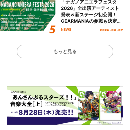
「ナガノアニエラフェスタ
2026」全出演アーティスト
発表＆新ステージ初公開！
GEARMANIAの参戦も決定
し、初となる第3ステージの
2026.08.07
NEWS
全貌が明らかに！
もっと見る