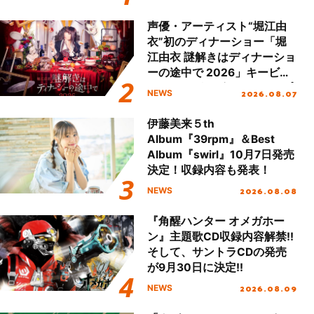
開！
声優・アーティスト“堀江由
衣”初のディナーショー「堀
江由衣 謎解きはディナーショ
ーの途中で 2026」キービジ
ュアル＆グッズラインナップ
2026.08.07
NEWS
が公開！
伊藤美来５th
Album『39rpm』＆Best
Album『swirl』10月7日発売
決定！収録内容も発表！
2026.08.08
NEWS
『角醒ハンター オメガホー
ン』主題歌CD収録内容解禁!!
そして、サントラCDの発売
が9月30日に決定!!
2026.08.09
NEWS