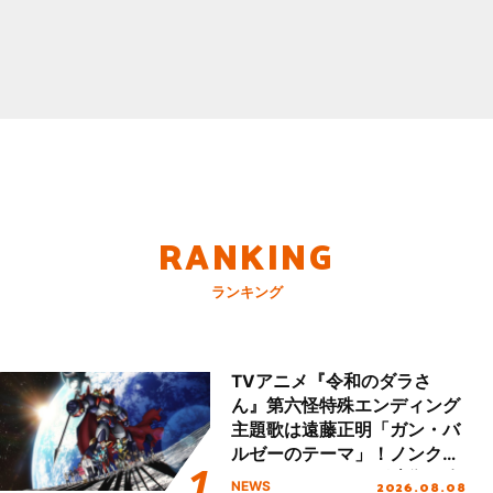
RANKING
ランキング
TVアニメ『令和のダラさ
ん』第六怪特殊エンディング
主題歌は遠藤正明「ガン・バ
ルゼーのテーマ」！ノンクレ
ジットエンディング映像も公
2026.08.08
NEWS