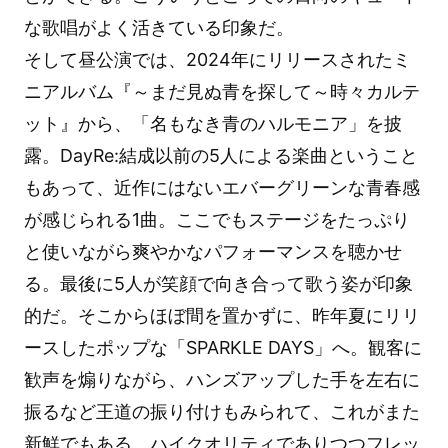
な歌唱がよく活きている印象だ。
そして昼公演では、2024年にリリースされたミ
ニアルバム『～まだ見ぬ青を探して～時々カルテ
ット』から、「名もなき青のハルモニア」を披
露。DayRe:結成以前の5人による楽曲ということ
もあって、近作にはないエバーグリーンな青春感
が感じられる1曲。ここでもステージをたっぷり
と使いながら爽やかなパフォーマンスを聴かせ
る。最後に5人が笑顔で向き合って歌う姿が印象
的だ。そこからほぼ間を置かずに、昨年夏にリリ
ースしたポップな「SPARKLE DAYS」へ。観客に
歓声を煽りながら、ハンズアップした手を左右に
振るなど王道の振り付けもみられて、これがまた
新鮮でもある。ハイクオリティでありつつフレッ