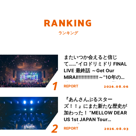
RANKING
ランキング
またいつか会えると信じ
て……“イロドリミドリ FINAL
LIVE 最終話 ～Get Our
MIRAI!!!!!!!!!!!!!!～”10年の活
動を経てファイナルを迎える
2026.08.06
REPORT
本公演をレポート
『あんさんぶるスター
ズ！！』にまた新たな歴史が
加わった！ “MELLOW DEAR
US 1st JAPAN Tour
Final「NICE to meet YOU
2026.08.03
REPORT
!!」Dear 横浜BUNTAI”をレポ