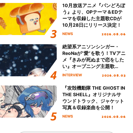
ート!!
10月放送アニメ『パンどろぼ
う』より、OPテーマ＆EDテ
ーマを収録した主題歌CDが
10月28日にリリース決定！
2026.08.06
NEWS
絶望系アニソンシンガー・
ReoNaが“愛”を歌う！TVアニ
メ『きみが死ぬまで恋をした
い』オープニング主題歌
「Amore」インタビュー
2026.08.03
INTERVIEW
『攻殻機動隊 THE GHOST IN
THE SHELL』オリジナルサ
ウンドトラック、ジャケット
写真＆収録楽曲を公開！
2026.08.06
NEWS