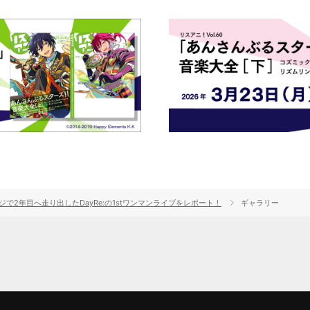
で2年目へ走り出したDayRe:の1stワンマンライブをレポート！
ギャラリー