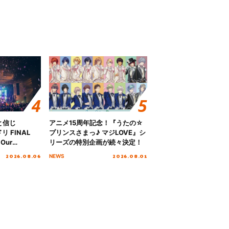
と信じ
アニメ15周年記念！『うたの☆
 FINAL
プリンスさまっ♪ マジLOVE』シ
Our
リーズの特別企画が続々決定！
!!!～”10年の活動
2026.08.06
2026.08.01
NEWS
を迎える本公