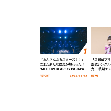
『あんさんぶるスターズ！！』
『名探偵プリ
にまた新たな歴史が加わった！
題歌シングル
“MELLOW DEAR US 1st JAPAN
定！ 後期エ
Tour Final「NICE to meet YOU
「いつかわか
2026.08.03
REPORT
NEWS
!!」Dear 横浜BUNTAI”をレポー
る」TVサイ
ト!!