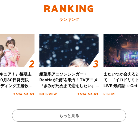
RANKING
ランキング
キュア！』後期主
絶望系アニソンシンガー・
またいつか会える
 9月30日発売決
ReoNaが“愛”を歌う！TVアニメ
て……“イロドリミドリ
ンディング主題歌
『きみが死ぬまで恋をしたい』
LIVE 最終話 ～Get 
る☆きっとあえ
オープニング主題歌「Amore」
MIRAI!!!!!!!!!!!
2026.08.03
2026.08.03
INTERVIEW
REPORT
ズ先行配信開始！
インタビュー
を経てファイナル
演をレポート
もっと見る