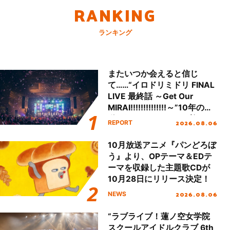
RANKING
ランキング
またいつか会えると信じ
て……“イロドリミドリ FINAL
LIVE 最終話 ～Get Our
MIRAI!!!!!!!!!!!!!!～”10年の活
動を経てファイナルを迎える
2026.08.06
REPORT
本公演をレポート
10月放送アニメ『パンどろぼ
う』より、OPテーマ＆EDテ
ーマを収録した主題歌CDが
10月28日にリリース決定！
2026.08.06
NEWS
“ラブライブ！蓮ノ空女学院
スクールアイドルクラブ 6th