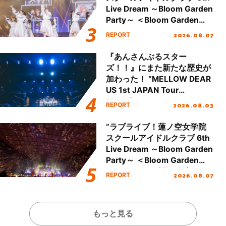
Live Dream ～Bloom Garden
Party～ ＜Bloom Garden
Party Stage／埼玉公演＞”
2026.08.07
REPORT
Day.1レポート！
『あんさんぶるスター
ズ！！』にまた新たな歴史が
加わった！ “MELLOW DEAR
US 1st JAPAN Tour
Final「NICE to meet YOU
2026.08.03
REPORT
!!」Dear 横浜BUNTAI”をレポ
ート!!
“ラブライブ！蓮ノ空女学院
スクールアイドルクラブ 6th
Live Dream ～Bloom Garden
Party～ ＜Bloom Garden
Party Stage／埼玉公演＞”
2026.08.07
REPORT
Day.2レポート！
もっと見る