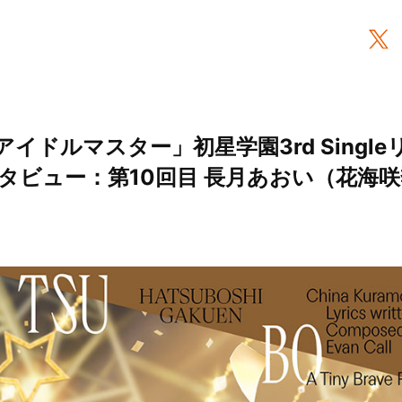
イドルマスター」初星学園3rd Singl
ビュー：第10回目 長月あおい（花海咲季