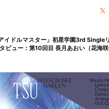
イドルマスター」初星学園3rd Singl
ビュー：第10回目 長月あおい（花海咲季