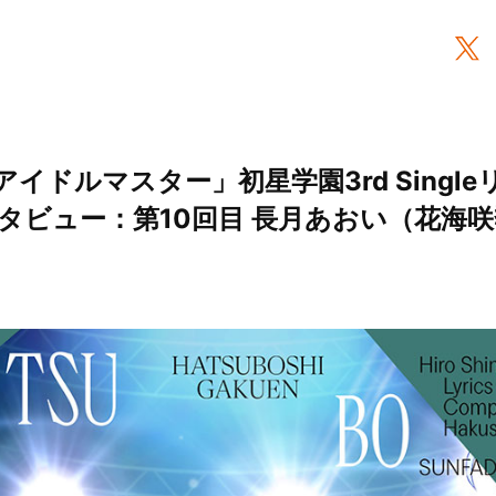
イドルマスター」初星学園3rd Singl
ビュー：第10回目 長月あおい（花海咲季