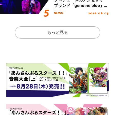
ブランド「genuine blue」の
新作アクセサリー予約も開
2026.08.03
NEWS
始！
もっと見る