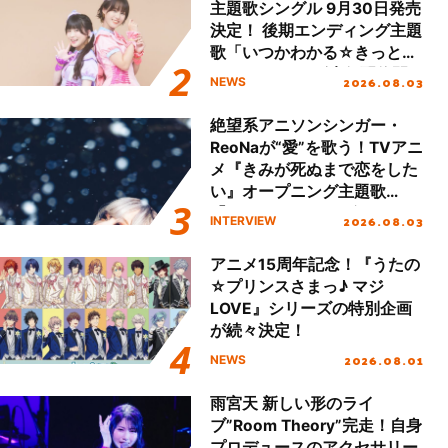
主題歌シングル 9月30日発売
決定！ 後期エンディング主題
歌「いつかわかる☆きっとあ
える」TVサイズ先行配信開
2026.08.03
NEWS
始！
絶望系アニソンシンガー・
ReoNaが“愛”を歌う！TVアニ
メ『きみが死ぬまで恋をした
い』オープニング主題歌
「Amore」インタビュー
2026.08.03
INTERVIEW
アニメ15周年記念！『うたの
☆プリンスさまっ♪ マジ
LOVE』シリーズの特別企画
が続々決定！
2026.08.01
NEWS
雨宮天 新しい形のライ
ブ”Room Theory”完走！自身
プロデュースのアクセサリー