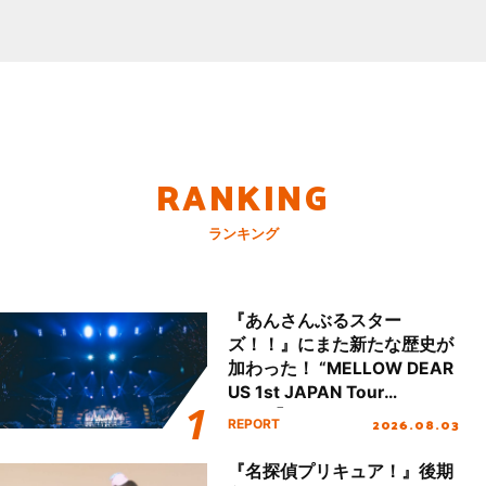
RANKING
ランキング
『あんさんぶるスター
ズ！！』にまた新たな歴史が
加わった！ “MELLOW DEAR
US 1st JAPAN Tour
Final「NICE to meet YOU
2026.08.03
REPORT
!!」Dear 横浜BUNTAI”をレポ
ート!!
『名探偵プリキュア！』後期