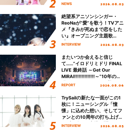
える」TVサイズ先行配信開
2026.08.03
NEWS
始！
絶望系アニソンシンガー・
ReoNaが“愛”を歌う！TVアニ
メ『きみが死ぬまで恋をした
い』オープニング主題歌
「Amore」インタビュー
2026.08.03
INTERVIEW
またいつか会えると信じ
て……“イロドリミドリ FINAL
LIVE 最終話 ～Get Our
MIRAI!!!!!!!!!!!!!!～”10年の活
動を経てファイナルを迎える
2026.08.06
REPORT
本公演をレポート
TrySailの新たな一面がこの1
枚に！ニューシングル「憧
憬」に込めた想い、そしてフ
ァンとの10周年の打ち上げラ
イブを終えた心境を聞いた。
2026.08.05
INTERVIEW