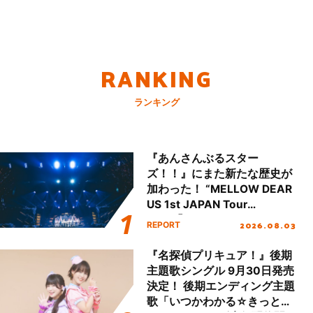
RANKING
ランキング
『あんさんぶるスター
ズ！！』にまた新たな歴史が
加わった！ “MELLOW DEAR
US 1st JAPAN Tour
Final「NICE to meet YOU
2026.08.03
REPORT
!!」Dear 横浜BUNTAI”をレポ
ート!!
『名探偵プリキュア！』後期
主題歌シングル 9月30日発売
決定！ 後期エンディング主題
歌「いつかわかる☆きっとあ