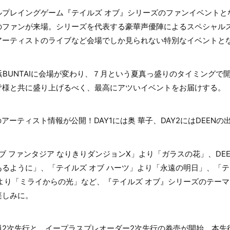
プレイングゲーム『テイルズ オブ』シリーズのファンイベントとな
のファンが来場。シリーズを代表する豪華声優陣によるスペシャル
アーティストのライブなど会場でしか見られない特別なイベントと
浜BUNTAIに会場が変わり、７月という夏真っ盛りのタイミングで
皆様と共に盛り上げるべく、最高にアツいイベントをお届けする。
2のアーティスト情報が公開！DAY1には奥 華子、DAY2にはDEEN
ブ ファンタジア なりきりダンジョンX」より「ガラスの花」、DEE
るように」、「テイルズ オブ ハーツ」より「永遠の明日」、「テイル
より「ミライからの光」など、『テイルズ オブ』シリーズのテー
楽しみに。
員2次先行と、イープラスプレオーダー2次先行の券売が開始。本先