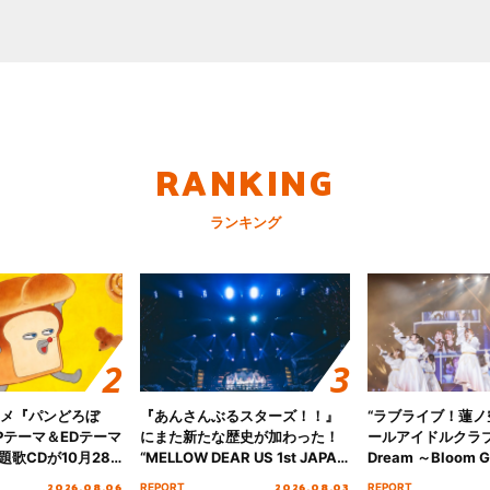
RANKING
ランキング
ニメ『パンどろぼ
『あんさんぶるスターズ！！』
“ラブライブ！蓮
Pテーマ＆EDテーマ
にまた新たな歴史が加わった！
ールアイドルクラブ 6
歌CDが10月28
“MELLOW DEAR US 1st JAPAN
Dream ～Bloom Ga
決定！
Tour Final「NICE to meet YOU
～ ＜Bloom Garde
2026.08.06
2026.08.03
REPORT
REPORT