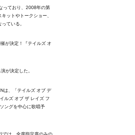
っており、2008年の第
スキットやトークショー、
なっている。
開催が決定！『テイルズ オ
の出演が決定した。
Nは、「テイルズ オブ デ
ズ オブ ザ レイズ フ
マソングを中心に歌唱予
行では、全席指定席のみの