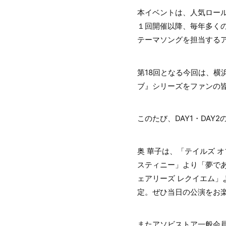
本イベントは、人気ロール
１回開催以降、毎年多く
テーマソングを担当する
第18回となる今回は、横
ブ』シリーズをファンの
このたび、DAY1・DAY
奥 華子は、「テイルズ オ
スティニー」より「夢であ
ェアリーズ レクイエム」
定。ぜひ当日の公演をお
またアソビストア一般会