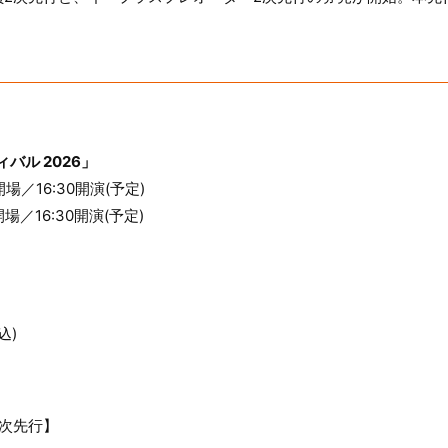
バル 2026」
0開場／16:30開演(予定)
0開場／16:30開演(予定)
込)
次先行】