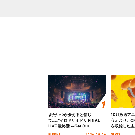
またいつか会えると信じ
10月放送ア
て……“イロドリミドリ FINAL
う』より、O
LIVE 最終話 ～Get Our
を収録した主題
MIRAI!!!!!!!!!!!!!!～”10年の活動
日にリリース
2026.08.06
REPORT
NEWS