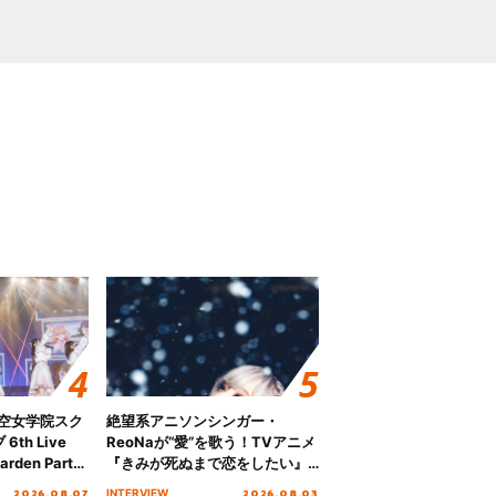
ノ空女学院スク
絶望系アニソンシンガー・
th Live
ReoNaが“愛”を歌う！TVアニメ
rden Party
『きみが死ぬまで恋をしたい』
n Party
オープニング主題歌「Amore」
2026.08.07
2026.08.03
INTERVIEW