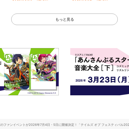
!!」Dear 横浜BUNTAI”をレポー
Stage／埼玉公演＞”
ト!!
ート！
もっと見る
のファンイベントが2026年7月4日・5日に開催決定！「テイルズ オブ フェスティバル202