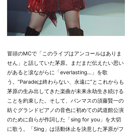
冒頭のMCで「このライブはアンコールはありま
せん」と話していた茅原。まだまだ伝えたい思い
があると涙ながらに「everlasting…」を歌
う。”Paradeは終わらない、永遠に”とこれからも
茅原の生み出してきた楽曲が未来永劫生き続ける
ことを約束した。そして、バンマスの須藤賢一の
紡ぐグランドピアノの音色に初めての武道館公演
のために自らが作詞した「sing for you」を大切
に歌う。「Sing」は活動休止を決意した茅原がフ