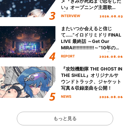
メ『きみが死ぬまで恋をした
い』オープニング主題歌
「Amore」インタビュー
2026.08.03
INTERVIEW
またいつか会えると信じ
て……“イロドリミドリ FINAL
LIVE 最終話 ～Get Our
MIRAI!!!!!!!!!!!!!!～”10年の活
動を経てファイナルを迎える
2026.08.06
REPORT
本公演をレポート
『攻殻機動隊 THE GHOST IN
THE SHELL』オリジナルサ
ウンドトラック、ジャケット
写真＆収録楽曲を公開！
2026.08.06
NEWS
もっと見る