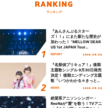
RANKING
ランキング
『あんさんぶるスター
ズ！！』にまた新たな歴史が
加わった！ “MELLOW DEAR
US 1st JAPAN Tour
Final「NICE to meet YOU
2026.08.03
REPORT
!!」Dear 横浜BUNTAI”をレポ
ート!!
『名探偵プリキュア！』後期
主題歌シングル 9月30日発売
決定！ 後期エンディング主題
歌「いつかわかる☆きっとあ
える」TVサイズ先行配信開
2026.08.03
NEWS
始！
絶望系アニソンシンガー・
ReoNaが“愛”を歌う！TVアニ