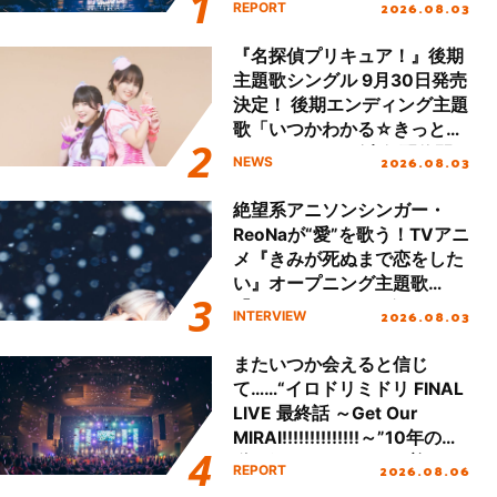
2026.08.03
REPORT
!!」Dear 横浜BUNTAI”をレポ
ート!!
『名探偵プリキュア！』後期
主題歌シングル 9月30日発売
決定！ 後期エンディング主題
歌「いつかわかる☆きっとあ
える」TVサイズ先行配信開
2026.08.03
NEWS
始！
絶望系アニソンシンガー・
ReoNaが“愛”を歌う！TVアニ
メ『きみが死ぬまで恋をした
い』オープニング主題歌
「Amore」インタビュー
2026.08.03
INTERVIEW
またいつか会えると信じ
て……“イロドリミドリ FINAL
LIVE 最終話 ～Get Our
MIRAI!!!!!!!!!!!!!!～”10年の活
動を経てファイナルを迎える
2026.08.06
REPORT
本公演をレポート