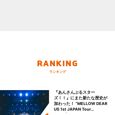
RANKING
ランキング
『あんさんぶるスター
ズ！！』にまた新たな歴史が
加わった！ “MELLOW DEAR
US 1st JAPAN Tour
Final「NICE to meet YOU