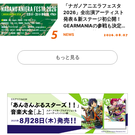
「ナガノアニエラフェスタ
2026」全出演アーティスト
発表＆新ステージ初公開！
GEARMANIAの参戦も決定
し、初となる第3ステージの
2026.08.07
NEWS
全貌が明らかに！
もっと見る