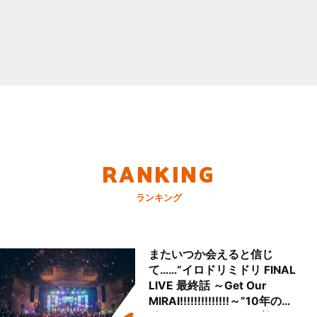
RANKING
ランキング
またいつか会えると信じ
て……“イロドリミドリ FINAL
LIVE 最終話 ～Get Our
MIRAI!!!!!!!!!!!!!!～”10年の活
動を経てファイナルを迎える