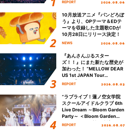
2026.08.06
REPORT
本公演をレポート
10月放送アニメ『パンどろぼ
う』より、OPテーマ＆EDテ
ーマを収録した主題歌CDが
10月28日にリリース決定！
2026.08.06
NEWS
『あんさんぶるスター
ズ！！』にまた新たな歴史が
加わった！ “MELLOW DEAR
US 1st JAPAN Tour
Final「NICE to meet YOU
2026.08.03
REPORT
!!」Dear 横浜BUNTAI”をレポ
ート!!
“ラブライブ！蓮ノ空女学院
スクールアイドルクラブ 6th
Live Dream ～Bloom Garden
Party～ ＜Bloom Garden
Party Stage／埼玉公演＞”
2026.08.07
REPORT
Day.1レポート！