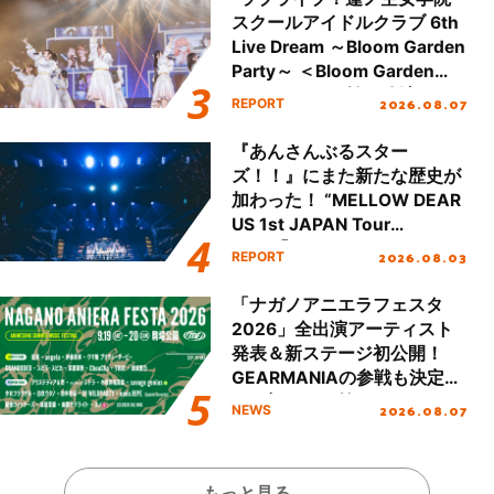
スクールアイドルクラブ 6th
Live Dream ～Bloom Garden
Party～ ＜Bloom Garden
Party Stage／埼玉公演＞”
2026.08.07
REPORT
Day.1レポート！
『あんさんぶるスター
ズ！！』にまた新たな歴史が
加わった！ “MELLOW DEAR
US 1st JAPAN Tour
Final「NICE to meet YOU
2026.08.03
REPORT
!!」Dear 横浜BUNTAI”をレポ
ート!!
「ナガノアニエラフェスタ
2026」全出演アーティスト
発表＆新ステージ初公開！
GEARMANIAの参戦も決定
し、初となる第3ステージの
2026.08.07
NEWS
全貌が明らかに！
もっと見る