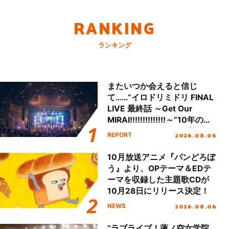
RANKING
ランキング
またいつか会えると信じ
て……“イロドリミドリ FINAL
LIVE 最終話 ～Get Our
MIRAI!!!!!!!!!!!!!!～”10年の活
動を経てファイナルを迎える
2026.08.06
REPORT
本公演をレポート
10月放送アニメ『パンどろぼ
う』より、OPテーマ＆EDテ
ーマを収録した主題歌CDが
10月28日にリリース決定！
2026.08.06
NEWS
“ラブライブ！蓮ノ空女学院