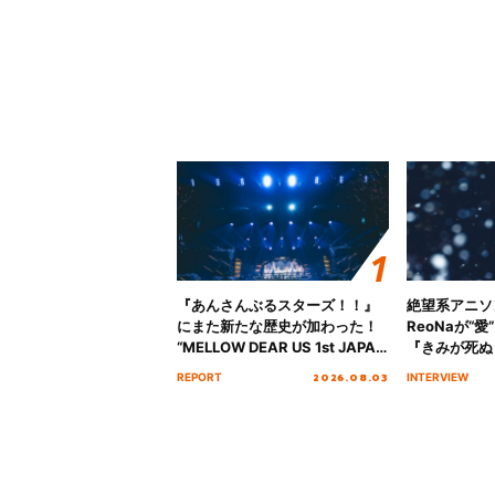
『あんさんぶるスターズ！！』
絶望系アニソ
にまた新たな歴史が加わった！
ReoNaが“
“MELLOW DEAR US 1st JAPAN
『きみが死ぬ
Tour Final「NICE to meet YOU
オープニング
2026.08.03
REPORT
INTERVIEW
!!」Dear 横浜BUNTAI”をレポー
インタビュー
ト!!