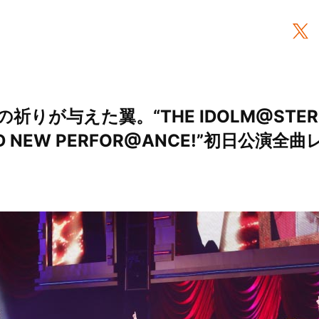
りが与えた翼。“THE IDOLM@STER MIL
AND NEW PERFOR@ANCE!”初日公演全