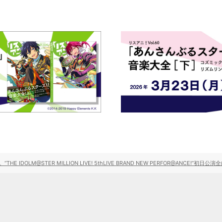
IDOLM@STER MILLION LIVE! 5thLIVE BRAND NEW PERFOR@ANCE!”初日公