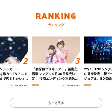
RANKING
ランキング
ンシンガー・
『名探偵プリキュア！』後期主
22/7、17thシン
愛”を歌う！TVアニメ
題歌シングル 9月30日発売決
に発売決定！新ア
まで恋をしたい』
定！ 後期エンディング主題歌
ジュアル、BD収録
主題歌「Amore」
「いつかわかる☆きっとあえ
入者特典も解禁！
2026.08.03
2026.08.03
NEWS
NEWS
る」TVサイズ先行配信開始！
もっと見る