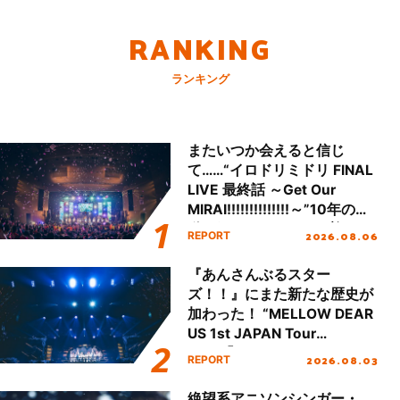
RANKING
ランキング
またいつか会えると信じ
て……“イロドリミドリ FINAL
LIVE 最終話 ～Get Our
MIRAI!!!!!!!!!!!!!!～”10年の活
動を経てファイナルを迎える
2026.08.06
REPORT
本公演をレポート
『あんさんぶるスター
ズ！！』にまた新たな歴史が
加わった！ “MELLOW DEAR
US 1st JAPAN Tour
Final「NICE to meet YOU
2026.08.03
REPORT
!!」Dear 横浜BUNTAI”をレポ
ート!!
絶望系アニソンシンガー・