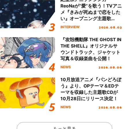
ReoNaが“愛”を歌う！TVアニ
メ『きみが死ぬまで恋をした
い』オープニング主題歌
「Amore」インタビュー
2026.08.03
INTERVIEW
『攻殻機動隊 THE GHOST IN
THE SHELL』オリジナルサ
ウンドトラック、ジャケット
写真＆収録楽曲を公開！
2026.08.06
NEWS
10月放送アニメ『パンどろぼ
う』より、OPテーマ＆EDテ
ーマを収録した主題歌CDが
10月28日にリリース決定！
2026.08.06
NEWS
もっと見る