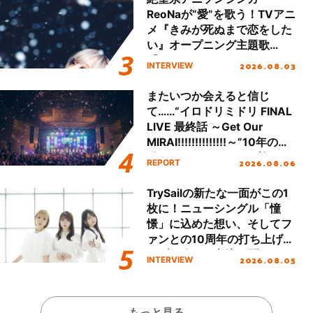
ReoNaが“愛”を歌う！TVアニ
メ『きみが死ぬまで恋をした
い』オープニング主題歌
「Amore」インタビュー
2026.08.03
INTERVIEW
またいつか会えると信じ
て……“イロドリミドリ FINAL
LIVE 最終話 ～Get Our
MIRAI!!!!!!!!!!!!!!～”10年の活
動を経てファイナルを迎える
2026.08.06
REPORT
本公演をレポート
TrySailの新たな一面がこの1
枚に！ニューシングル「憧
憬」に込めた想い、そしてフ
ァンとの10周年の打ち上げラ
イブを終えた心境を聞いた。
2026.08.05
INTERVIEW
もっと見る