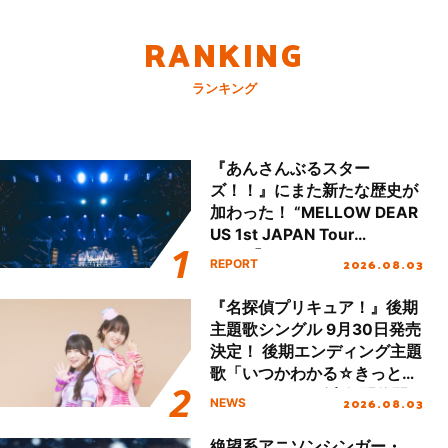
RANKING
ランキング
『あんさんぶるスター
ズ！！』にまた新たな歴史が
加わった！ “MELLOW DEAR
US 1st JAPAN Tour
Final「NICE to meet YOU
2026.08.03
REPORT
!!」Dear 横浜BUNTAI”をレポ
ート!!
『名探偵プリキュア！』後期
主題歌シングル 9月30日発売
決定！ 後期エンディング主題
歌「いつかわかる☆きっとあ
える」TVサイズ先行配信開
2026.08.03
NEWS
始！
絶望系アニソンシンガー・