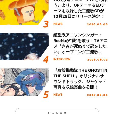
う』より、OPテーマ＆EDテ
ーマを収録した主題歌CDが
10月28日にリリース決定！
2026.08.06
NEWS
絶望系アニソンシンガー・
ReoNaが“愛”を歌う！TVアニ
メ『きみが死ぬまで恋をした
い』オープニング主題歌
「Amore」インタビュー
2026.08.03
INTERVIEW
『攻殻機動隊 THE GHOST IN
THE SHELL』オリジナルサ
ウンドトラック、ジャケット
写真＆収録楽曲を公開！
2026.08.06
NEWS
もっと見る