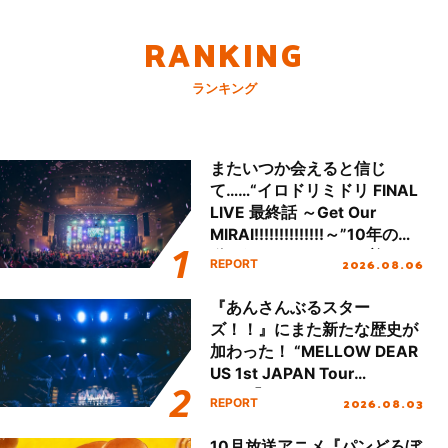
RANKING
ランキング
またいつか会えると信じ
て……“イロドリミドリ FINAL
LIVE 最終話 ～Get Our
MIRAI!!!!!!!!!!!!!!～”10年の活
動を経てファイナルを迎える
2026.08.06
REPORT
本公演をレポート
『あんさんぶるスター
ズ！！』にまた新たな歴史が
加わった！ “MELLOW DEAR
US 1st JAPAN Tour
Final「NICE to meet YOU
2026.08.03
REPORT
!!」Dear 横浜BUNTAI”をレポ
ート!!
10月放送アニメ『パンどろぼ