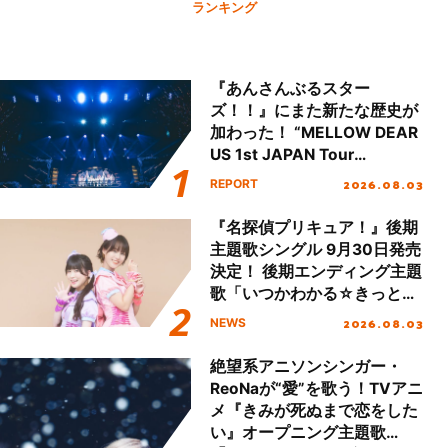
ランキング
『あんさんぶるスター
ズ！！』にまた新たな歴史が
加わった！ “MELLOW DEAR
US 1st JAPAN Tour
Final「NICE to meet YOU
2026.08.03
REPORT
!!」Dear 横浜BUNTAI”をレポ
ート!!
『名探偵プリキュア！』後期
主題歌シングル 9月30日発売
決定！ 後期エンディング主題
歌「いつかわかる☆きっとあ
える」TVサイズ先行配信開
2026.08.03
NEWS
始！
絶望系アニソンシンガー・
ReoNaが“愛”を歌う！TVアニ
メ『きみが死ぬまで恋をした
い』オープニング主題歌