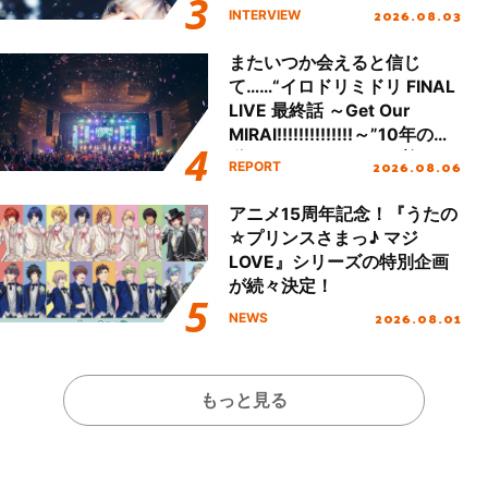
「Amore」インタビュー
2026.08.03
INTERVIEW
またいつか会えると信じ
て……“イロドリミドリ FINAL
LIVE 最終話 ～Get Our
MIRAI!!!!!!!!!!!!!!～”10年の活
動を経てファイナルを迎える
2026.08.06
REPORT
本公演をレポート
アニメ15周年記念！『うたの
☆プリンスさまっ♪ マジ
LOVE』シリーズの特別企画
が続々決定！
2026.08.01
NEWS
もっと見る