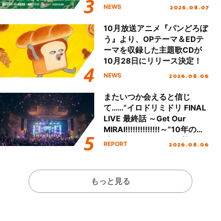
し、初となる第3ステージの
2026.08.07
NEWS
全貌が明らかに！
10月放送アニメ『パンどろぼ
う』より、OPテーマ＆EDテ
ーマを収録した主題歌CDが
10月28日にリリース決定！
2026.08.06
NEWS
またいつか会えると信じ
て……“イロドリミドリ FINAL
LIVE 最終話 ～Get Our
MIRAI!!!!!!!!!!!!!!～”10年の活
動を経てファイナルを迎える
2026.08.06
REPORT
本公演をレポート
もっと見る