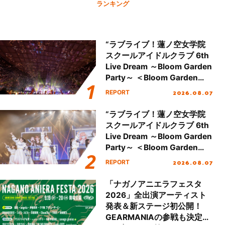
ランキング
“ラブライブ！蓮ノ空女学院
スクールアイドルクラブ 6th
Live Dream ～Bloom Garden
Party～ ＜Bloom Garden
Party Stage／埼玉公演＞”
2026.08.07
REPORT
Day.2レポート！
“ラブライブ！蓮ノ空女学院
スクールアイドルクラブ 6th
Live Dream ～Bloom Garden
Party～ ＜Bloom Garden
Party Stage／埼玉公演＞”
2026.08.07
REPORT
Day.1レポート！
「ナガノアニエラフェスタ
2026」全出演アーティスト
発表＆新ステージ初公開！
GEARMANIAの参戦も決定