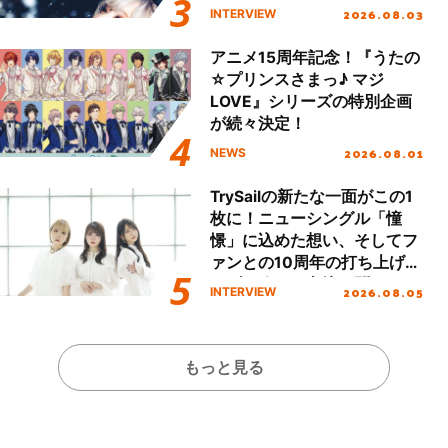
「Amore」インタビュー
2026.08.03
INTERVIEW
アニメ15周年記念！『うたの
☆プリンスさまっ♪ マジ
LOVE』シリーズの特別企画
が続々決定！
2026.08.01
NEWS
TrySailの新たな一面がこの1
枚に！ニューシングル「憧
憬」に込めた想い、そしてフ
ァンとの10周年の打ち上げラ
イブを終えた心境を聞いた。
2026.08.05
INTERVIEW
もっと見る