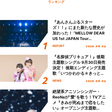
ランキング
『あんさんぶるスター
ズ！！』にまた新たな歴史が
加わった！ “MELLOW DEAR
US 1st JAPAN Tour
Final「NICE to meet YOU
2026.08.03
REPORT
!!」Dear 横浜BUNTAI”をレポ
ート!!
『名探偵プリキュア！』後期
主題歌シングル 9月30日発売
決定！ 後期エンディング主題
歌「いつかわかる☆きっとあ
える」TVサイズ先行配信開
2026.08.03
NEWS
始！
絶望系アニソンシンガー・
ReoNaが“愛”を歌う！TVアニ
メ『きみが死ぬまで恋をした
い』オープニング主題歌