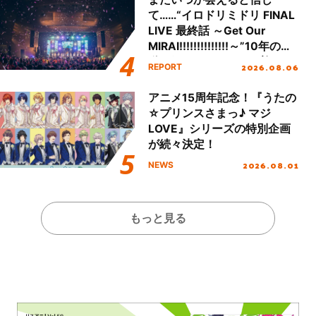
て……“イロドリミドリ FINAL
LIVE 最終話 ～Get Our
MIRAI!!!!!!!!!!!!!!～”10年の活
動を経てファイナルを迎える
2026.08.06
REPORT
本公演をレポート
アニメ15周年記念！『うたの
☆プリンスさまっ♪ マジ
LOVE』シリーズの特別企画
が続々決定！
2026.08.01
NEWS
もっと見る