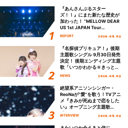
『あんさんぶるスター
ズ！！』にまた新たな歴史が
加わった！ “MELLOW DEAR
US 1st JAPAN Tour
Final「NICE to meet YOU
2026.08.03
REPORT
!!」Dear 横浜BUNTAI”をレポ
ート!!
『名探偵プリキュア！』後期
主題歌シングル 9月30日発売
決定！ 後期エンディング主題
歌「いつかわかる☆きっとあ
える」TVサイズ先行配信開
2026.08.03
NEWS
始！
絶望系アニソンシンガー・
ReoNaが“愛”を歌う！TVアニ
メ『きみが死ぬまで恋をした
い』オープニング主題歌
「Amore」インタビュー
2026.08.03
INTERVIEW
またいつか会えると信じ