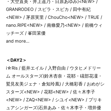
・大空直美・井上遥乃・日原あゆみ)<NEW> /
GRANRODEO / スピラ・スピカ / 田中有紀
<NEW> / 茅原実里 / ChouCho<NEW> / TRUE /
nano.RIPE<NEW> / 南條愛乃<NEW> / 前橋ウィ
ッチーズ / 峯田茉優
and more…
＜DAY2＞
i☆Ris / 藍井エイル / 入野自由 / ウタヒメドリー
ム オールスターズ(鈴木杏奈・花耶・礒部花凜・
鷲見友美ジェナ・倉知玲凰) / 大橋彩香 / おめがシ
スターズ<NEW> / 花耶<NEW> / 佐々木李子
<NEW> / ZAQ<NEW> / シユイ<NEW> / プリキ
ュアシンガーズ(石井あみ・佐々木李子・増井優