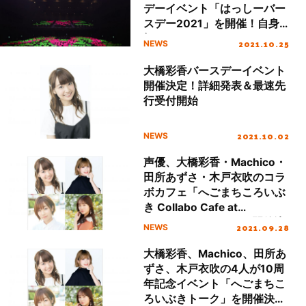
デーイベント「はっしーバー
スデー2021」を開催！自身
初のアコースティックミニア
2021.10.25
NEWS
ルバムの詳細発表も！
大橋彩香バースデーイベント
開催決定！詳細発表＆最速先
行受付開始
2021.10.02
NEWS
声優、大橋彩香・Machico・
田所あずさ・木戸衣吹のコラ
ボカフェ「へごまちころいぶ
き Collabo Cafe at
STELLAMAP CAFE」開催決
2021.09.28
NEWS
定！
大橋彩香、Machico、田所あ
ずさ、木戸衣吹の4人が10周
年記念イベント「へごまちこ
ろいぶきトーク」を開催決