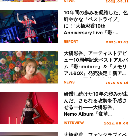
2025.08.11
NEWS
10年間の歩みを凝縮した、色
鮮やかな「ベストライブ」
に！“大橋彩香10th
Anniversary Live「彩-
irodori-」”東京公演レポート
2025.07.13
REPORT
大橋彩香、アーティストデビ
ュー10周年記念ベストアルバ
ム『彩-irodori-』＆『メモリ
アルBOX』発売決定！新アー
ティスト写真も初解禁！
2025.05.16
NEWS
研鑽し続けた10年の歩みが生
んだ、さらなる攻勢を予感さ
せる一作――大橋彩香、
Nemo Album『変革
Delight』リリースインタビ
2024.08.08
INTERVIEW
ュー
大橋彩香、ファンクラブイベ