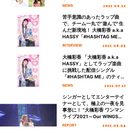
定！
2021.09.22
NEWS
苦手意識のあったラップ曲
で、チーム一丸で“遊んで”生
んだ新境地！ 大橋彩香 a.k.a
HASSY「#HASHTAG ME」
リリースインタビュー
2021.08.05
INTERVIEW
大橋彩香 「大橋彩香 a.k.a
HASSY」としてラップ楽曲
に挑戦した配信シングル
「#HASHTAG ME」のティザ
ー映像が公開！
2021.07.17
NEWS
シンガーとしてエンターテイ
ナーとして、極上の一夜を見
事形に！ “大橋彩香 ワンマン
ライブ2021～Our WINGS
～”レポート
2021.05.04
REPORT