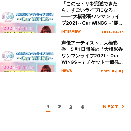
「このセトリを完遂できた
ら、すごいライブになる」
――“大橋彩香ワンマンライ
ブ2021～Our WINGS～”開催
直前インタビュー
2021.04.25
INTERVIEW
声優アーティスト、大橋彩
香 5月1日開催の「大橋彩香
ワンマンライブ2021～Our
WINGS～」チケット一般発売
＆生配信チケット発売！さら
2021.04.03
NEWS
に過去ワンマンライブの本人
コメンタリー配信が決定！
1
2
3
4
NEXT