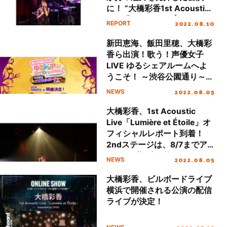
に！ “大橋彩香1st Acoustic
Live「Lumière et Étoile」”レ
2022.08.10
REPORT
ポート
新田恵海、飯田里穂、大橋彩
香ら出演！歌う！声優女子
LIVE ゆるシェアルームへよ
うこそ！ ～渋谷公園通り～
みんなでハロウィンパーティ
2022.08.05
NEWS
ーしよう！第2弾の開催が決
定&出演者ファンクラブ先行
大橋彩香、1st Acoustic
販売スタート
Live「Lumière et Étoile」オ
フィシャルレポート到着！
2ndステージは、8/7までア
ーカイブ視聴可能
2022.08.05
NEWS
大橋彩香、ビルボードライブ
横浜で開催される公演の配信
ライブが決定！