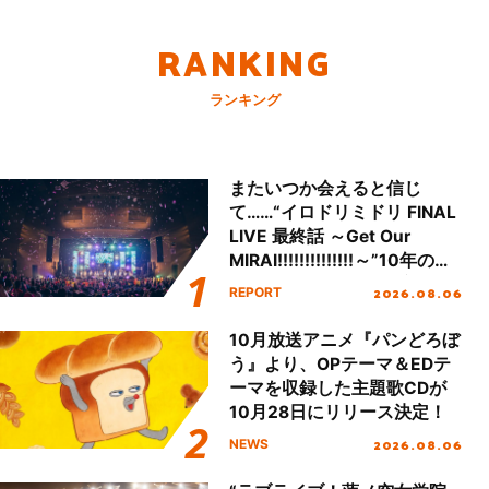
RANKING
ランキング
またいつか会えると信じ
て……“イロドリミドリ FINAL
LIVE 最終話 ～Get Our
MIRAI!!!!!!!!!!!!!!～”10年の活
動を経てファイナルを迎える
2026.08.06
REPORT
本公演をレポート
10月放送アニメ『パンどろぼ
う』より、OPテーマ＆EDテ
ーマを収録した主題歌CDが
10月28日にリリース決定！
2026.08.06
NEWS