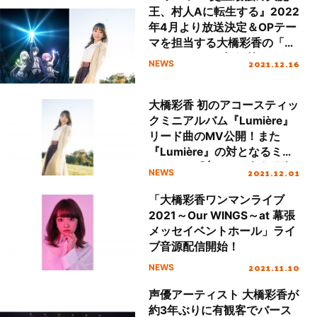
王、村人Aに転生する』2022
年4月より放送決定＆OPテー
マを担当する大橋彩香の「Be
My Friend!!!」初解禁！
2021.12.16
NEWS
大橋彩香 初のアコースティッ
クミニアルバム『Lumière』
リード曲のMV公開！また
『Lumière』の対となるミニ
アルバム『Étoile』来春発売
2021.12.01
NEWS
決定！
「大橋彩香ワンマンライブ
2021～Our WINGS～at 幕張
メッセイベントホール」ライ
ブ音源配信開始！
2021.11.10
NEWS
声優アーティスト 大橋彩香が
約3年ぶりに有観客でバース