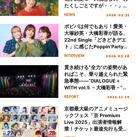
たくしごとですが・・・」』
にて6月10日21時からライブ
2026.05.31
NEWS
ダイジェスト版を配信！
ポピパは何でもあり！愛美・
大塚紗英・大橋彩香が語る、
22nd Single「どきどきデエ
ト」に感じたPoppin’Partyの
可能性と自由な発想
2026.05.18
INTERVIEW
貫き続ける“全力”の姿勢があ
ればこそ、乗り越えられた緊
急事態――“DIALOGUE＋
WITH vol.5 －大橋彩香－”ラ
イブレポート
2025.12.19
REPORT
京都最大級のアニメミュージ
ックフェス「京 Premium
Live 2025」出演者情報解
禁！チケット最速先行も受付
開始！