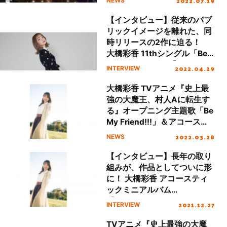
2022.07.19
NEWS
【インタビュー】従来のパブ
リックイメージを離れた、同
時リリースの2作に迫る！
大橋彩香 11thシングル「Be
My Friend!!!」・『Acoustic
2022.04.29
INTERVIEW
Mini Album “Étoile”』リリー
スインタビュー
大橋彩香 TVアニメ『史上最
強の大魔王、村人Aに転生す
る』オープニング主題歌「Be
My Friend!!!」＆アコーステ
ィックミニアルバム
2022.03.28
NEWS
『Étoile』の商品詳細一挙公
開！
【インタビュー】長年の取り
組みが、作品としてついに形
に！ 大橋彩香 アコースティ
ックミニアルバム
『Lumière』リリースインタ
2021.12.27
INTERVIEW
ビュー
TVアニメ『史上最強の大魔