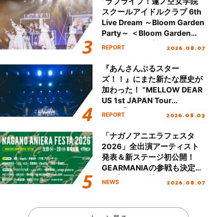
“ラブライブ！蓮ノ空女学院
スクールアイドルクラブ 6th
Live Dream ～Bloom Garden
Party～ ＜Bloom Garden
Party Stage／埼玉公演＞”
2026.08.07
REPORT
Day.1レポート！
『あんさんぶるスター
ズ！！』にまた新たな歴史が
加わった！ “MELLOW DEAR
US 1st JAPAN Tour
Final「NICE to meet YOU
2026.08.03
REPORT
!!」Dear 横浜BUNTAI”をレポ
ート!!
「ナガノアニエラフェスタ
2026」全出演アーティスト
発表＆新ステージ初公開！
GEARMANIAの参戦も決定
し、初となる第3ステージの
2026.08.07
NEWS
全貌が明らかに！