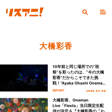
大橋彩香
10年前と同じ場所での“祝
祭”を彩ったのは、“今の大橋
彩香”だからこそできた挑
戦！“Ayaka Ohashi Oneman
Live『Fiesta』”ライブレポー
2026.07.06
REPORT
ト
大橋彩香、Oneman
Live「Fiesta」当日限定生配
信が決定＆『大橋彩香の「わ