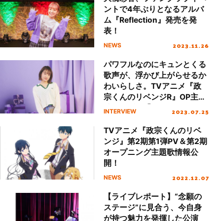
ントで4年ぶりとなるアルバ
ム『Reflection』発売を発
表！
2023.11.26
NEWS
パワフルなのにキュンとくる
歌声が、浮かび上がらせるか
わいらしさ。TVアニメ『政
宗くんのリベンジR』OP主題
歌シングル「Please,
2023.07.25
INTERVIEW
please!」大橋彩香インタビ
ュー
TVアニメ『政宗くんのリベ
ンジ』第2期第1弾PV＆第2期
オープニング主題歌情報公
開！
2022.12.07
NEWS
【ライブレポート】“念願の
ステージ”に見合う、今自身
が持つ魅力を発揮した公演