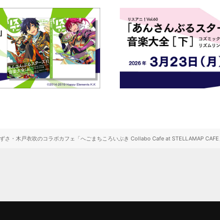
さ・木戸衣吹のコラボカフェ「へごまちころいぶき Collabo Cafe at STELLAMAP CA