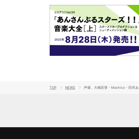
TOP
NEWS
声優、大橋彩香・Machico・田所あず