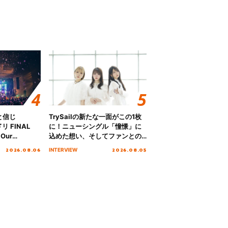
と信じ
TrySailの新たな一面がこの1枚
 FINAL
に！ニューシングル「憧憬」に
Our
込めた想い、そしてファンとの
!!!～”10年の活動
10周年の打ち上げライブを終え
2026.08.06
2026.08.05
INTERVIEW
を迎える本公
た心境を聞いた。