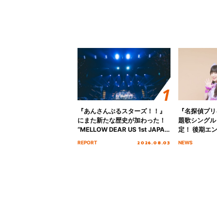
『あんさんぶるスターズ！！』
『名探偵プリ
にまた新たな歴史が加わった！
題歌シングル
“MELLOW DEAR US 1st JAPAN
定！ 後期エ
Tour Final「NICE to meet YOU
「いつかわか
2026.08.03
REPORT
NEWS
!!」Dear 横浜BUNTAI”をレポー
る」TVサイ
ト!!