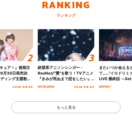
RANKING
ランキング
キュア！』後期主
絶望系アニソンシンガー・
またいつか会える
 9月30日発売決
ReoNaが“愛”を歌う！TVアニメ
て……“イロドリミドリ
ンディング主題歌
『きみが死ぬまで恋をしたい』
LIVE 最終話 ～Get 
る☆きっとあえ
オープニング主題歌「Amore」
MIRAI!!!!!!!!!!!
2026.08.03
2026.08.03
INTERVIEW
REPORT
ズ先行配信開始！
インタビュー
を経てファイナル
演をレポート
もっと見る