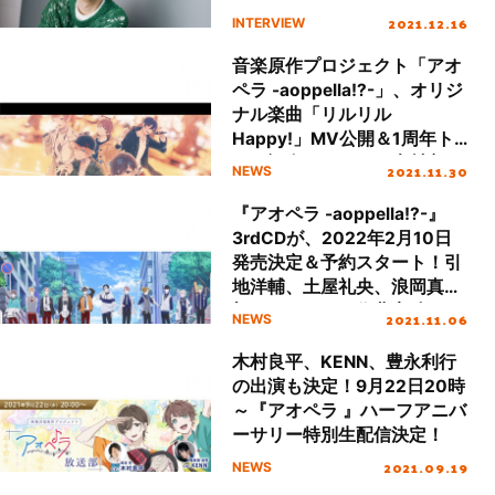
リルHappy!」。そして、“ア
2021.12.16
INTERVIEW
カペラの魅力”とは――？
音楽原作プロジェクト「アオ
ペラ -aoppella!?-」、オリジ
ナル楽曲「リルリル
Happy!」MV公開＆1周年ト
ーク記念イベントに木村良
2021.11.30
NEWS
平、小野友樹らの出演が決
定！
『アオペラ -aoppella!?-』
3rdCDが、2022年2月10日
発売決定＆予約スタート！引
地洋輔、土屋礼央、浪岡真太
郎、とおるす、作曲家陣より
2021.11.06
NEWS
メッセージも到着！
木村良平、KENN、豊永利行
の出演も決定！9月22日20時
～『アオペラ 』ハーフアニバ
ーサリー特別生配信決定！
2021.09.19
NEWS