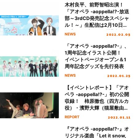
げた笑いの絶えない「アオペ
木村良平、前野智昭出演！
ラジオ 公開収録」レポート
「アオペラ -aoppella!?-放送
部～3rdCD発売記念スペシャ
ル！～」生配信は2月10日
（木）20時～！！前野智昭、
2022.02.05
NEWS
1周年トーク記念イベント追
加出演決定！
「アオペラ -aoppella!?-」、
1周年記念イラスト公開！
イベントページオープン＆1
周年記念グッズを先行発表
2022.01.25
NEWS
【イベントレポート】「アオ
ペラ -aoppella!?-」初の公開
収録！ 柿原徹也（四方ルカ
役）・濱野大輝（猫屋敷由比
役）をナビゲーターに、ゲス
2022.01.11
REPORT
トに佐藤拓也（宗円寺朝晴
役）を迎えた「アオペラジオ
『アオペラ -aoppella!?-』オ
公開収録」レポート
リジナル楽曲「Let it snow,