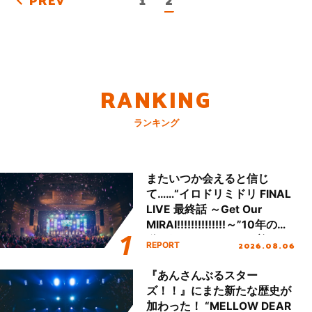
RANKING
ランキング
またいつか会えると信じ
て……“イロドリミドリ FINAL
LIVE 最終話 ～Get Our
MIRAI!!!!!!!!!!!!!!～”10年の活
動を経てファイナルを迎える
2026.08.06
REPORT
本公演をレポート
『あんさんぶるスター
ズ！！』にまた新たな歴史が
加わった！ “MELLOW DEAR