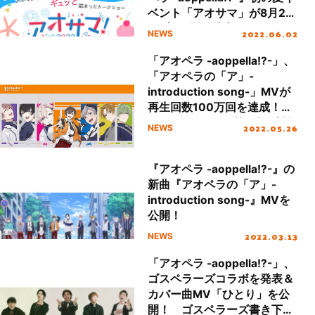
ベント「アオサマ」が8月27
日(土)に開催決定！
2022.06.02
NEWS
「アオペラ -aoppella!?-」、
「アオペラの「ア」-
introduction song-」MVが
再生回数100万回を達成！
J-POPカバーMV第3弾の制作
2022.05.26
NEWS
が決定
『アオペラ -aoppella!?-』の
新曲『アオペラの「ア」-
introduction song-』MVを
公開！
2022.03.13
NEWS
「アオペラ -aoppella!?-」、
ゴスペラーズコラボを発表＆
カバー曲MV「ひとり」を公
開！ ゴスペラーズ書き下ろ