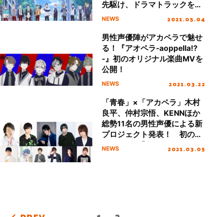
先駆け、ドラマトラックを公
開！
2021.05.04
NEWS
男性声優陣がアカペラで魅せ
る！『アオペラ-aoppella!?
-』初のオリジナル楽曲MVを
公開！
2021.03.22
NEWS
「青春」×「アカペラ」木村
良平、仲村宗悟、KENNほか
総勢11名の男性声優による新
プロジェクト発表！ 初の
MVとして「白日」
2021.03.05
NEWS
「Pretender」のカバーを公
開
1
2
PREV