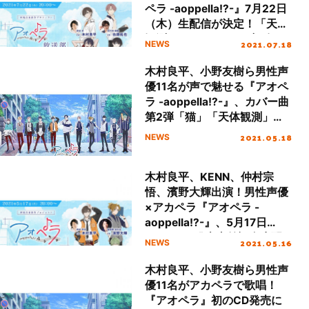
ペラ -aoppella!?-』7月22日
（木）生配信が決定！「天体
観測」のカバーMVを初公
2021.07.18
NEWS
開！
木村良平、小野友樹ら男性声
優11名が声で魅せる『アオペ
ラ -aoppella!?-』、カバー曲
第2弾「猫」「天体観測」の
制作を発表！
2021.05.18
NEWS
木村良平、KENN、仲村宗
悟、濱野大輝出演！男性声優
×アカペラ『アオペラ -
aoppella!?-』、5月17日
（月）CD発売直前記念生配
2021.05.16
NEWS
信が決定！
木村良平、小野友樹ら男性声
優11名がアカペラで歌唱！
『アオペラ』初のCD発売に