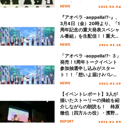
し楽曲を含む1stアルバムの
2022.03.04
NEWS
予約もスタート
『アオペラ -aoppella!?-』、
3月4日（金）20時より、「1
周年記念の重大発表スペシャ
ル番組」を生配信！！重大発
表解禁までのカウントダウン
2022.02.26
NEWS
サイトをオープン！
「アオペラ -aoppella!?- ３」
発売！1周年トークイベント
参加抽選申し込みがスター
ト！！「想いよ届け♪バレン
タインキャンペーン」2月14
2022.02.10
NEWS
日スタート！
【イベントレポート】3人が
描いたストーリーの挿絵を紹
介しながらの朗読も！ 柿原
徹也（四方ルカ役）・濱野大
輝（猫屋敷由比役）・佐藤拓
2022.02.09
REPORT
也（宗円寺朝晴役）が繰り広