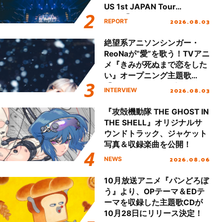
US 1st JAPAN Tour
Final「NICE to meet YOU
2026.08.03
REPORT
!!」Dear 横浜BUNTAI”をレポ
ート!!
絶望系アニソンシンガー・
ReoNaが“愛”を歌う！TVアニ
メ『きみが死ぬまで恋をした
い』オープニング主題歌
「Amore」インタビュー
2026.08.03
INTERVIEW
『攻殻機動隊 THE GHOST IN
THE SHELL』オリジナルサ
ウンドトラック、ジャケット
写真＆収録楽曲を公開！
2026.08.06
NEWS
10月放送アニメ『パンどろぼ
う』より、OPテーマ＆EDテ
ーマを収録した主題歌CDが
10月28日にリリース決定！