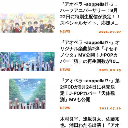
『アオペラ -aoppella!?-』、
ハーフアニバーサリー！9月
22日に特別生配信が決定！！
スペシャルサイト、応援メッ
セージキャンペーンもスター
2021.09.07
NEWS
ト！
『アオペラ -aoppella!?-』オ
リジナル楽曲第2弾「キセキ
ノウタ」MV公開！J-POPカ
バー「猫」の再生回数が100
万回突破！
2021.08.25
NEWS
『アオペラ -aoppella!?-』第
2弾CDが9月24日に発売決
定！J-POPカバー「天体観
測」MVも公開
2021.07.26
NEWS
木村良平、逢坂良太、佐藤拓
也、浦田わたる出演！『アオ