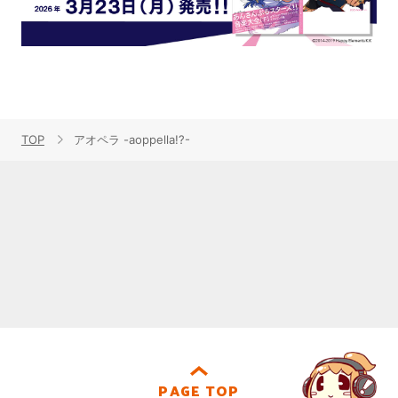
TOP
アオペラ -aoppella!?-
PAGE TOP