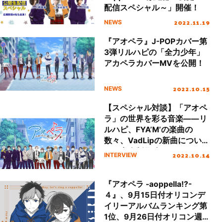
配信スペシャル～」開催！
2022.11.19
NEWS
『アオペラ』J-POPカバー第
3弾リルハピの「全力少年」
アカペラカバーMVを公開！
2022.10.15
NEWS
【スペシャル対談】「アオペ
ラ」の世界を彩る音楽――リ
ルハピ、FYA’M’の楽曲の
数々、VadLipの新曲につい
て、音楽制作陣・zakbeeと
2022.10.14
INTERVIEW
とおるすが語る！
『アオペラ -aoppella!?-
４』、9月15日付オリコンデ
イリーアルバムランキング第
1位、9月26日付オリコン週