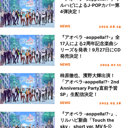
ルハピによるJ-POPカバー第
4弾決定！
2023.08.14
NEWS
『アオペラ -aoppella!?-』全
17人による2周年記念楽曲シ
リーズを発表！9月27日にCD
発売決定！
2023.07.11
NEWS
柿原徹也、濱野大輝出演！
「アオペラ-aoppella!?- 2nd
Anniversary Party直前予習
SP」生配信決定！
2023.05.18
NEWS
『アオペラ -aoppella!?-』、
リルハピ新曲「Touch the
sky」 short ver. MVを公