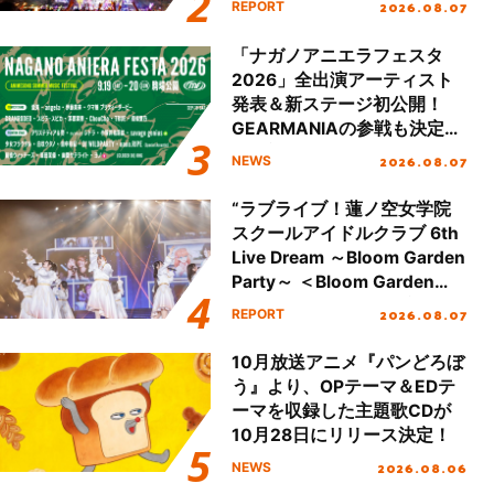
2026.08.07
REPORT
Day.2レポート！
「ナガノアニエラフェスタ
2026」全出演アーティスト
発表＆新ステージ初公開！
GEARMANIAの参戦も決定
し、初となる第3ステージの
2026.08.07
NEWS
全貌が明らかに！
“ラブライブ！蓮ノ空女学院
スクールアイドルクラブ 6th
Live Dream ～Bloom Garden
Party～ ＜Bloom Garden
Party Stage／埼玉公演＞”
2026.08.07
REPORT
Day.1レポート！
10月放送アニメ『パンどろぼ
う』より、OPテーマ＆EDテ
ーマを収録した主題歌CDが
10月28日にリリース決定！
2026.08.06
NEWS