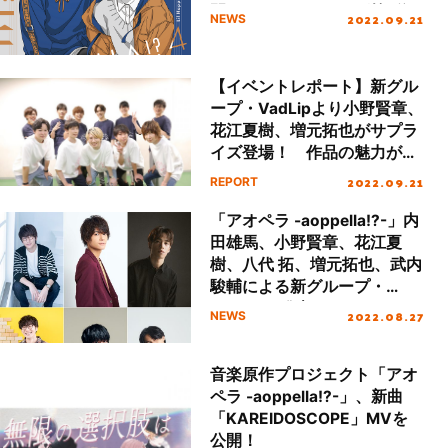
間アルバムランキング第7位
2022.09.21
NEWS
を獲得！
【イベントレポート】新グル
ープ・VadLipより小野賢章、
花江夏樹、増元拓也がサプラ
イズ登場！ 作品の魅力が詰
まった“アオペラ -aoppella!?
2022.09.21
REPORT
- Summer Festival”イベント
レポート
「アオペラ -aoppella!?-」内
田雄馬、小野賢章、花江夏
樹、八代 拓、増元拓也、武内
駿輔による新グループ・
VadLipを発表！J-POPカバー
2022.08.27
NEWS
メドレーMV「踊」「怪物」
を公開
音楽原作プロジェクト「アオ
ペラ -aoppella!?-」、新曲
「KAREIDOSCOPE」MVを
公開！