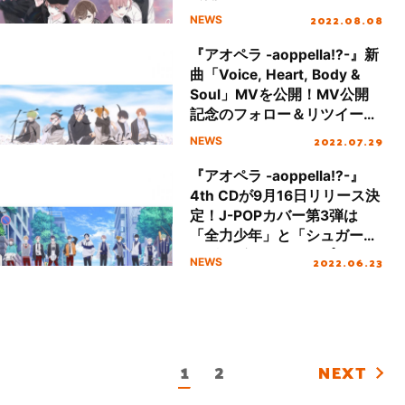
2022.08.08
NEWS
『アオペラ -aoppella!?-』新
曲「Voice, Heart, Body &
Soul」MVを公開！MV公開
記念のフォロー＆リツイート
キャンペーンもスタート！
2022.07.29
NEWS
『アオペラ -aoppella!?-』
4th CDが9月16日リリース決
定！J-POPカバー第3弾は
「全力少年」と「シュガーソ
ングとビターステップ」！
2022.06.23
NEWS
1
2
NEXT