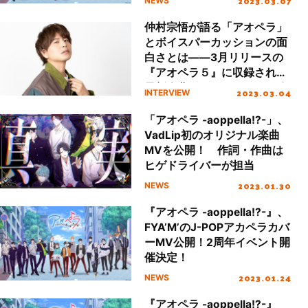
2023.03.07
NEWS
仲村宗悟が語る「アオペラ」
とボイスパーカッションの面
白さとは――3月リリースの
『アオペラ５』に収録される
最新楽曲とドラマパートに迫
2023.03.04
INTERVIEW
る
「アオペラ -aoppella!?-」、
VadLip初のオリジナル楽曲
MVを公開！ 作詞・作曲は
ヒゲドライバーが担当
2023.01.30
NEWS
『アオペラ -aoppella!?-』、
FYA’M’のJ-POPアカペラカバ
ーMV公開！2周年イベント開
催決定！
2023.01.24
NEWS
『アオペラ -aoppella!?-』