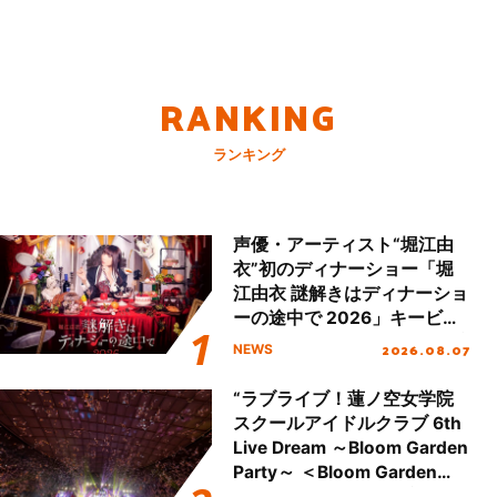
RANKING
ランキング
声優・アーティスト“堀江由
衣”初のディナーショー「堀
江由衣 謎解きはディナーショ
ーの途中で 2026」キービジ
ュアル＆グッズラインナップ
2026.08.07
NEWS
が公開！
“ラブライブ！蓮ノ空女学院
スクールアイドルクラブ 6th
Live Dream ～Bloom Garden
Party～ ＜Bloom Garden
Party Stage／埼玉公演＞”