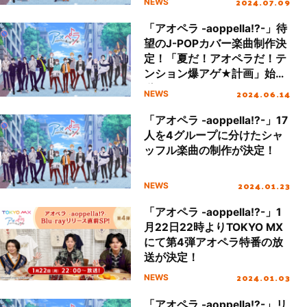
2024.07.09
NEWS
「アオペラ -aoppella!?-」待
望のJ-POPカバー楽曲制作決
定！「夏だ！アオペラだ！テ
ンション爆アゲ★計画」始
動！
2024.06.14
NEWS
「アオペラ -aoppella!?-」17
人を4グループに分けたシャ
ッフル楽曲の制作が決定！
2024.01.23
NEWS
「アオペラ -aoppella!?-」1
月22日22時よりTOKYO MX
にて第4弾アオペラ特番の放
送が決定！
2024.01.03
NEWS
「アオペラ -aoppella!?-」リ