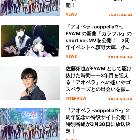
開！
2023.04.21
NEWS
「アオペラ -aoppella!?-」
FYA’M’の新曲「カラフル」の
short ver.MVを公開！ 2周
年イベントへ濱野大輝、小野
賢章、増元拓也、武内駿輔の
2023.04.14
NEWS
出演が決定
佐藤拓也がFYA’M’として駆け
抜けた時間――3年目を迎え
る「アオペラ」への想いやゴ
スペラーズとの出会いを振り
返る
2023.03.24
INTERVIEW
『アオペラ -aoppella!?-』2
周年記念の特設サイト公開！
特別番組が3月30日に放送決
定！