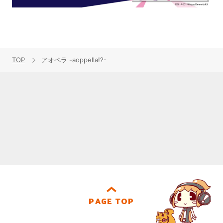
TOP
アオペラ -aoppella!?-
PAGE TOP