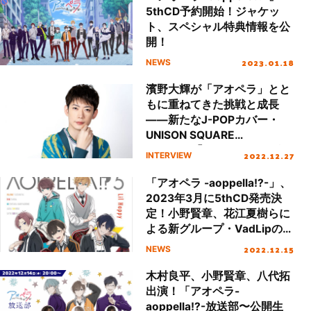
5thCD予約開始！ジャケッ
ト、スペシャル特典情報を公
開！
2023.01.18
NEWS
濱野大輝が「アオペラ」とと
もに重ねてきた挑戦と成長
――新たなJ-POPカバー・
UNISON SQUARE
GARDEN「シュガーソングと
2022.12.27
INTERVIEW
ビターステップ」への手応え
を語る
「アオペラ -aoppella!?-」、
2023年3月に5thCD発売決
定！小野賢章、花江夏樹らに
よる新グループ・VadLipの楽
曲も初収録
2022.12.15
NEWS
木村良平、小野賢章、八代拓
出演！「アオペラ-
aoppella!?-放送部〜公開生