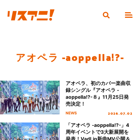
アオペラ -aoppella!?-
アオペラ、初のカバー楽曲収
録シングル『アオペラ -
aoppella!?-８』11月25日発
売決定！
2026.07.02
NEWS
「アオペラ -aoppella!?-」4
周年イベントで3大新展開を
発表！VadLip新曲MV公開＆