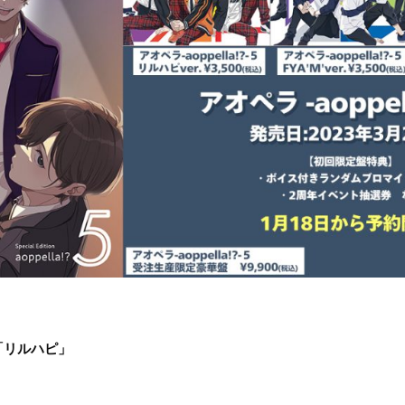
「リルハピ」
）
）