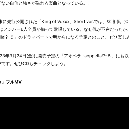
ぎない自信と強さが溢れる楽曲となっている。。
末に先行公開された「King of Voxxx」Short ver.では、柊迫 
はメンバー6人全員が揃って歌唱している。なぜ侃が不在だったか、
oppella!?-５」のドラマパートで明からになる予定とのこと。ぜひ楽
は、2023年3月24日(金)に発売予定の「アオペラ -aoppella!?-５
中です。ぜひCDもチェックしよう。
xxx」フルMV