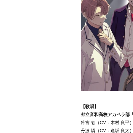
【歌唱】
都立音和高校アカペラ部
鈴宮 壱（CV：木村 良平
丹波 燐（CV：逢坂 良太