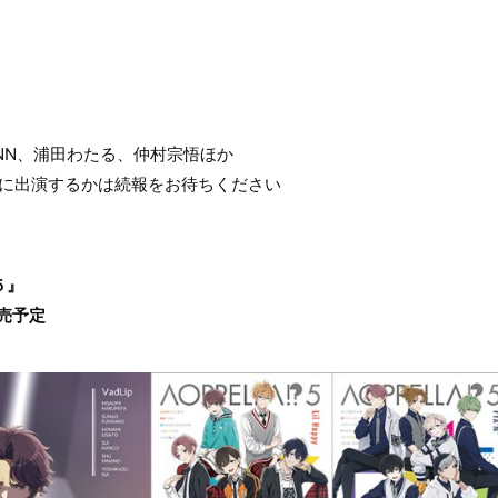
】
NN、浦田わたる、仲村宗悟ほか
らに出演するかは続報をお待ちください
-５』
発売予定