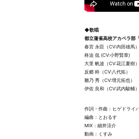
◆歌唱
都立蓮雀高校アカペラ部「V
春宮 永臣（CV:内田雄馬
柊迫 侃 (CV:小野賢章)
大里 帆波（CV:花江夏樹
反郷 粋（CV:八代拓）
雛乃 秀（CV:増元拓也）
伊佐 良和（CV:武内駿輔
作詞・作曲：ヒゲドライ
編曲：とおるす
MIX：細井涼介
動画：くすみ