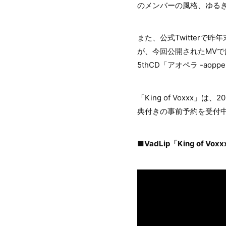
のメンバーの風格、ゆる
また、公式Twitterで昨年
が、今回公開されたMVで
5thCD「アオペラ -a
「King of Voxxx」
典付きの事前予約を受付
■VadLip「King of Vo