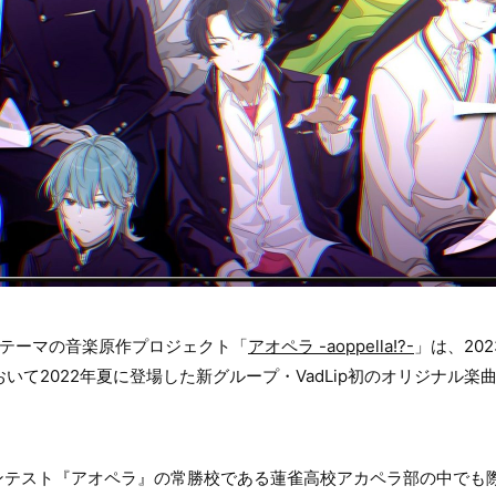
がテーマの音楽原作プロジェクト「
アオペラ -aoppella!?-
」は、20
おいて2022年夏に登場した新グループ・VadLip初のオリジナル楽曲「Ki
テスト『アオペラ』の常勝校である蓮雀高校アカペラ部の中でも際だ