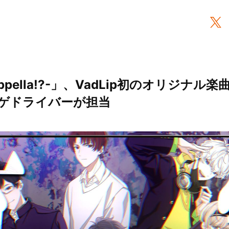
ppella!?-」、VadLip初のオリジナ
ゲドライバーが担当