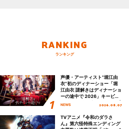
RANKING
ランキング
声優・アーティスト“堀江由
衣”初のディナーショー「堀
江由衣 謎解きはディナーショ
ーの途中で 2026」キービジ
ュアル＆グッズラインナップ
2026.08.07
NEWS
が公開！
TVアニメ『令和のダラさ
ん』第六怪特殊エンディング