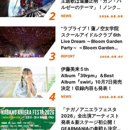
主題歌は遠藤正明「ガン・バ
ルゼーのテーマ」！ノンクレ
ジットエンディング映像も公
2026.08.08
NEWS
開！
“ラブライブ！蓮ノ空女学院
スクールアイドルクラブ 6th
Live Dream ～Bloom Garden
Party～ ＜Bloom Garden
Party Stage／埼玉公演＞”
2026.08.07
REPORT
Day.2レポート！
伊藤美来５th
Album『39rpm』＆Best
Album『swirl』10月7日発売
決定！収録内容も発表！
2026.08.08
NEWS
「ナガノアニエラフェスタ
2026」全出演アーティスト
発表＆新ステージ初公開！
GEARMANIAの参戦も決定