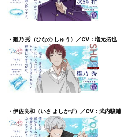
・雛乃 秀（ひなの しゅう）／CV：増元拓也
・伊佐良和（いさ よしかず）／CV：武内駿輔