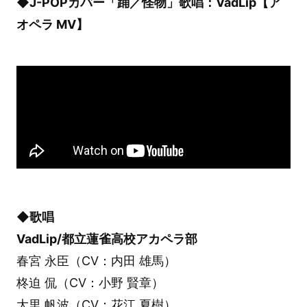
◆J-POPカバー「踊／怪物」歌唱：VadLip【ア
オペラ MV】
◆歌唱
VadLip/都立蓮雀高校アカペラ部
春宮 永臣（CV：内田 雄馬）
柊迫 侃（CV：小野 賢章）
大里 帆波（CV：花江 夏樹）