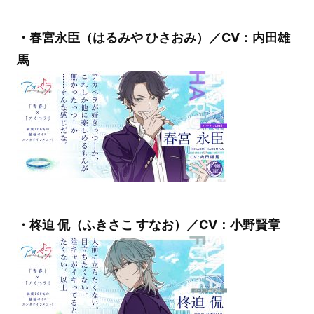
・春宮永臣（はるみや ひさおみ）／CV：内田雄
馬
・柊迫 侃（ふきさこ すなお）／CV：小野賢章