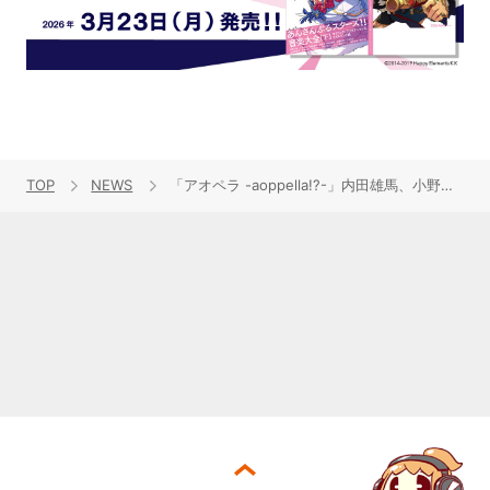
TOP
NEWS
「アオペラ -aoppella!?-」内田雄馬、小野賢章、花江夏樹、八代 拓、増元拓也、武内駿輔による新グループ・VadLipを発表！J-POPカバーメドレーMV「踊」「怪物」を公開