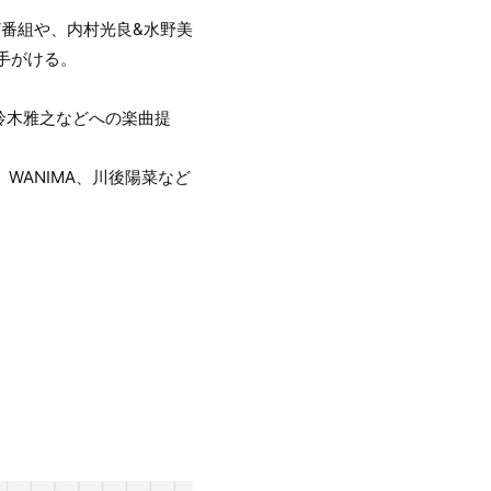
V番組や、内村光良&水野美
手がける。
鈴木雅之などへの楽曲提
ユイ、WANIMA、川後陽菜など