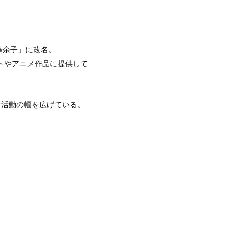
華余子」に改名。
トやアニメ作品に提供して
す活動の幅を広げている。