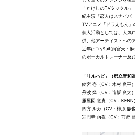
「たけしのTVタックル」
紀主演「恋人はスナイパー
TVアニメ「ドラえもん
個人活動としては、人気
供、他アーティストへのア
近年はTrySail(雨宮天・
のボーカルトレーナー及
「リルハピ」（都立音和
鈴宮 壱（CV：木村 良平
丹波 燐（CV：逢坂 良太
雁屋園 道貴（CV：KENN
四方 ルカ（CV：柿原 徹
宗円寺 雨夜（CV：前野 