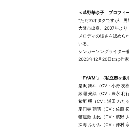
＜草野華余子 プロフィ
“ただのオタクですが、勇
大阪市出身。2007年よ
メロディの強さを認められ
いる。
シンガーソングライター兼
2023年12月20日に
「FYA’M’」（私立奏
是沢 舞斗（CV：小野 友
綾瀬 光緒（CV：豊永 利
紫垣 明（CV：浦田 わた
宗円寺 朝晴（CV：佐藤 
猫屋敷 由比（CV：濱野 
深海 ふかみ（CV：仲村 