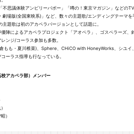
「不思議体験アンビリーバボー」「噂の！東京マガジン」などのT
 劇場版(全国東映系)」など、数々の主題歌/エンディングテーマを
」の主題歌は初のアカペラバージョンとして話題に。
声優陣によるアカペラプロジェクト「アオペラ」、ゴスペラーズ、
レンジ/コーラス参加も多数。
麻倉もも・夏川椎菜)、Sphere、CHiCO with HoneyWorks、シ
びコーラス指導も行なっている。
高校アカペラ部）メンバー
）
）
）
也）
智昭）