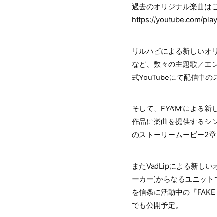
過去のオリジナル楽曲は
https://youtube.com/pl
リルハピによる新しいオリ
など、数々の主題歌／エ
式YouTubeにて配信中の
そして、FYA’M’による
作品に楽曲を提供するシン
のストーリームービー2
またVadLipによる新し
ーカー)からなるユニットで、
を信条に活動中の『FAKE
でも公開予定。