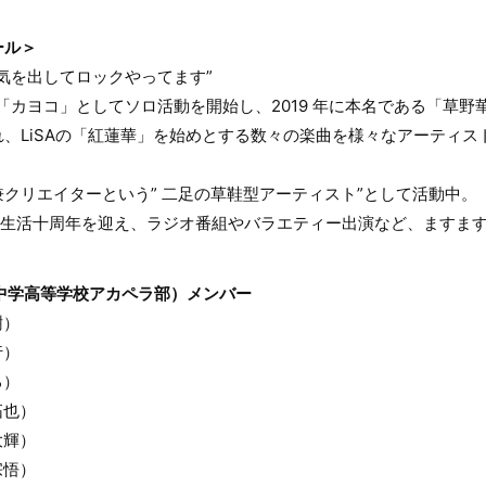
ール＞
気を出してロックやってます”
り「カヨコ」としてソロ活動を開始し、2019 年に本名である「草野
、LiSAの「紅蓮華」を始めとする数々の楽曲を様々なアーティス
クリエイターという” 二足の草鞋型アーティスト”として活動中。
は作家生活十周年を迎え、ラジオ番組やバラエティー出演など、ますま
ヶ坂中学高等学校アカペラ部）メンバー
樹）
行）
る）
拓也）
大輝）
宗悟）