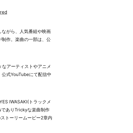
ared
躍しながら、人気番組や映画
が制作。楽曲の一部は、公
、様々なアーティストやアニメ
式YouTubeにて配信中
 IWASAKI(トラックメ
でありTrickyな楽曲制作
中のストーリームービー2章内