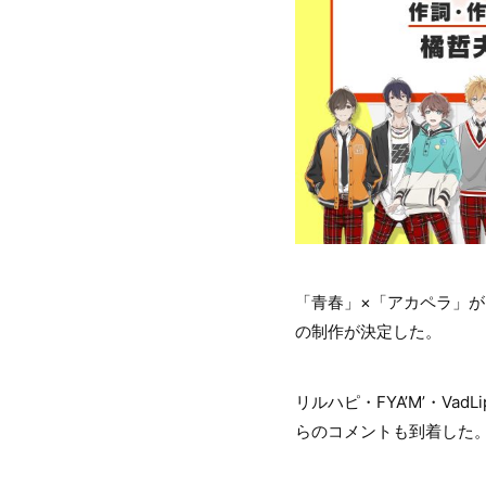
「青春」×「アカペラ」がテ
の制作が決定した。
リルハピ・FYA’M’・V
らのコメントも到着した