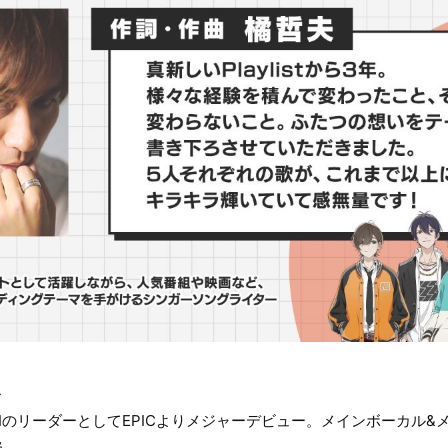
＞
oup AJIのリーダーとしてEPICよりメジャーデビュー。メインボーカ
当。