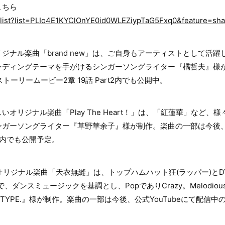
こちら
aylist?list=PLIo4E1KYClOnYE0id0WLEZiypTaG5Fxq0&feature=sh
ジナル楽曲「brand new」は、ご自身もアーティストとして活
ンディングテーマを手がけるシンガーソングライター『橘哲夫』様
ストーリームービー2章 19話 Part2内でも公開中。
新しいオリジナル楽曲「Play The Heart！」は、「紅蓮華」など
ガーソングライター『草野華余子』様が制作。楽曲の一部は今後、公
章内でも公開予定。
いオリジナル楽曲「天衣無縫」は、トップハムハット狂(ラッパー)とDYES
ダンスミュージックを基調とし、PopでありCrazy。Melodious
 TYPE.』様が制作。楽曲の一部は今後、公式YouTubeにて配信