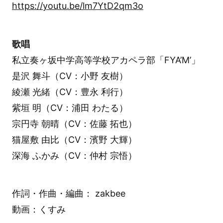
https://youtu.be/lm7YtD2qm3o
歌唱
私立奏ヶ坂中学高等学校アカペラ部「FYA’M’」
是沢 舞斗（CV：小野 友樹）
綾瀬 光緒（CV：豊永 利行）
紫垣 明（CV：浦田 わたる）
宗円寺 朝晴（CV：佐藤 拓也）
猫屋敷 由比（CV：濱野 大輝）
深海 ふかみ（CV：仲村 宗悟）
作詞・作曲・編曲： zakbee
動画：くすみ