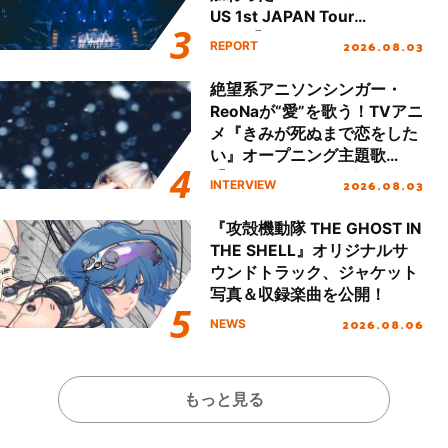
US 1st JAPAN Tour
Final「NICE to meet YOU
2026.08.03
REPORT
!!」Dear 横浜BUNTAI”をレポ
ート!!
絶望系アニソンシンガー・
ReoNaが“愛”を歌う！TVアニ
メ『きみが死ぬまで恋をした
い』オープニング主題歌
「Amore」インタビュー
2026.08.03
INTERVIEW
『攻殻機動隊 THE GHOST IN
THE SHELL』オリジナルサ
ウンドトラック、ジャケット
写真＆収録楽曲を公開！
2026.08.06
NEWS
もっと見る