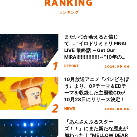
RANKING
ランキング
またいつか会えると信じ
て……“イロドリミドリ FINAL
LIVE 最終話 ～Get Our
MIRAI!!!!!!!!!!!!!!～”10年の活
動を経てファイナルを迎える
2026.08.06
REPORT
本公演をレポート
10月放送アニメ『パンどろぼ
う』より、OPテーマ＆EDテ
ーマを収録した主題歌CDが
10月28日にリリース決定！
2026.08.06
NEWS
『あんさんぶるスター
ズ！！』にまた新たな歴史が
加わった！ “MELLOW DEAR