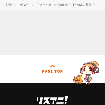
TOP
NEWS
「アオペラ -aoppella!?-」FYA’M’の新曲「カラフル」のshort ver.MVを公開！ 2周年イベントへ濱野大輝、小野賢章、増元拓也、武内駿輔の出演が決定
PAGE TOP