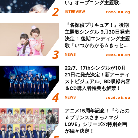
い』オープニング主題歌
「Amore」インタビュー
2026.08.03
INTERVIEW
『名探偵プリキュア！』後期
主題歌シングル 9月30日発売
決定！ 後期エンディング主題
歌「いつかわかる☆きっとあ
える」TVサイズ先行配信開
2026.08.03
NEWS
始！
22/7、17thシングルが10月
21日に発売決定！新アーティ
ストビジュアル、BD収録内容
＆CD購入者特典も解禁！
2026.08.04
NEWS
アニメ15周年記念！『うたの
☆プリンスさまっ♪ マジ
LOVE』シリーズの特別企画
が続々決定！