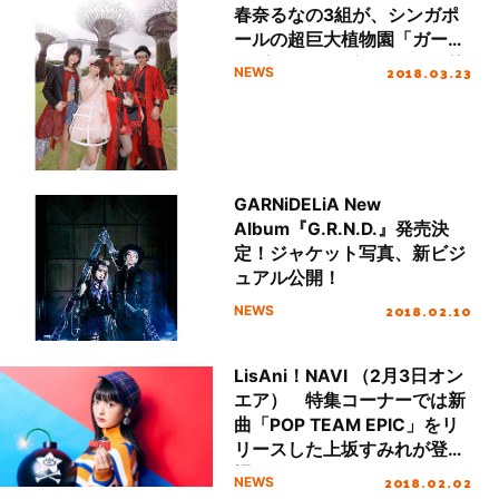
春奈るなの3組が、シンガポ
ールの超巨大植物園「ガーデ
ンズ・バイ・ザ・ベイ」で約
2018.03.23
NEWS
5,000人の観客を魅了！！！
GARNiDELiA New
Album『G.R.N.D.』発売決
定！ジャケット写真、新ビジ
ュアル公開！
2018.02.10
NEWS
LisAni！NAVI （2月3日オン
エア） 特集コーナーでは新
曲「POP TEAM EPIC」をリ
リースした上坂すみれが登
場！あらゆるミッションにチ
2018.02.02
NEWS
ャレンジ！！