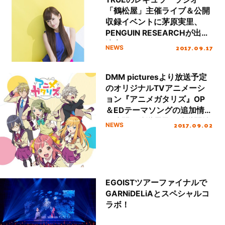
「鶴松屋」主催ライブ＆公開
収録イベントに茅原実里、
PENGUIN RESEARCHが出演
決定！
2017.09.17
NEWS
DMM picturesより放送予定
のオリジナルTVアニメーシ
ョン『アニメガタリズ』OP
＆EDテーマソングの追加情報
を公開＆放送局及び放送開始
2017.09.02
NEWS
日も決定！
EGOISTツアーファイナルで
GARNiDELiAとスペシャルコ
ラボ！