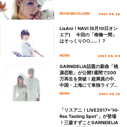
2017.06.14
REVIEW&COLUMN
LisAni！NAVI (6月10日オン
エア) 今回の「南條一間」
はそっくり○○……！？
2017.06.09
NEWS
GARNiDELiA話題の新曲「桃
源恋歌」が公開1週間で200
万再生を突破！超満員の中、
中国・上海にて単独ライブを
敢行！
2017.05.25
NEWS
「リスアニ！LIVE2017×“Hi-
Res Tasting Spot”」が登場
！三森すずことGARNiDELiA