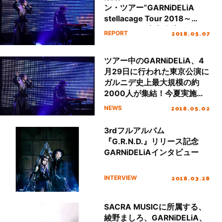
ン・ツアー“GARNiDELiA
stellacage Tour 2018～
G.R.N.D.～”東京公演レポー
2018.05.07
REPORT
ト
ツアー中のGARNiDELiA、4
月29日に行われた東京公演に
ガルニデ史上最大規模の約
2000人が集結！今夏実施の
全国ツアーもサプライズ発
2018.05.02
NEWS
表！！
3rdフルアルバム
『G.R.N.D.』リリース記念
GARNiDELiAインタビュー
2018.03.28
INTERVIEW
SACRA MUSICに所属する、
綾野ましろ、GARNiDELiA、