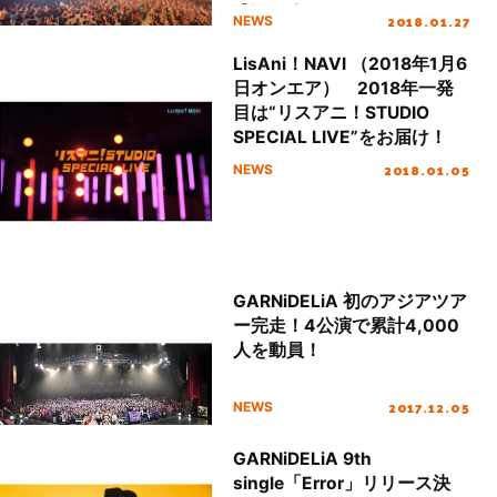
盛況で終了！
2018.01.27
NEWS
LisAni！NAVI （2018年1月6
日オンエア） 2018年一発
目は“リスアニ！STUDIO
SPECIAL LIVE”をお届け！
2018.01.05
NEWS
GARNiDELiA 初のアジアツア
ー完走！4公演で累計4,000
人を動員！
2017.12.05
NEWS
GARNiDELiA 9th
single「Error」リリース決