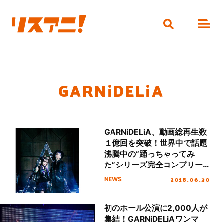
GARNiDELiA
GARNiDELiA、動画総再生数
１億回を突破！世界中で話題
沸騰中の“踊っちゃってみ
た”シリーズ完全コンプリー
トのダンスベストAL発売決
2018.06.30
NEWS
定！ガルニデ史上最大規模と
なる全国ツアー追加公演も発
初のホール公演に2,000人が
表！
集結！GARNiDELiAワンマ