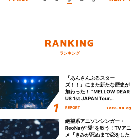
RANKING
ランキング
『あんさんぶるスター
ズ！！』にまた新たな歴史が
加わった！ “MELLOW DEAR
US 1st JAPAN Tour
Final「NICE to meet YOU
2026.08.03
REPORT
!!」Dear 横浜BUNTAI”をレポ
ート!!
絶望系アニソンシンガー・
ReoNaが“愛”を歌う！TVアニ
メ『きみが死ぬまで恋をした