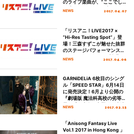
のライブ楽曲が、“ここでし
か聴けない”ハイレゾ・サウ
2017.04.07
NEWS
ンドで蘇る！
「リスアニ！LIVE2017 ×
“Hi-Res Tasting Spot”」登
場！三森すずこが魅せた抜群
のステージパフォーマンス、
GARNiDELiAのライブ楽曲
2017.04.06
NEWS
が“ここでしか聴けない”ハイ
レゾサウンドで蘇る！
GARNiDELiA 6枚目のシング
ル「SPEED STAR」6月14日
に発売決定！6月より公開の
『劇場版 魔法科高校の劣等生
星を呼ぶ少女』主題歌に大決
2017.03.15
NEWS
定！
「Anisong Fantasy Live
Vol.1 2017 in Hong Kong 」