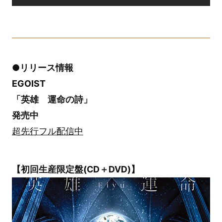
●リリース情報
EGOIST
「英雄 運命の詩」
発売中
超先行フル配信中
【初回生産限定盤(CD＋DVD)】