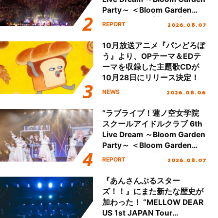
Party～ ＜Bloom Garden
Party Stage／埼玉公演＞”
2026.08.07
REPORT
Day.2レポート！
10月放送アニメ『パンどろぼ
う』より、OPテーマ＆EDテ
ーマを収録した主題歌CDが
10月28日にリリース決定！
2026.08.06
NEWS
“ラブライブ！蓮ノ空女学院
スクールアイドルクラブ 6th
Live Dream ～Bloom Garden
Party～ ＜Bloom Garden
Party Stage／埼玉公演＞”
2026.08.07
REPORT
Day.1レポート！
『あんさんぶるスター
ズ！！』にまた新たな歴史が
加わった！ “MELLOW DEAR
US 1st JAPAN Tour