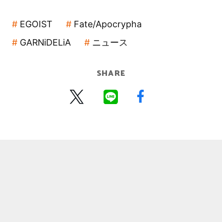
EGOIST
Fate/Apocrypha
GARNiDELiA
ニュース
SHARE