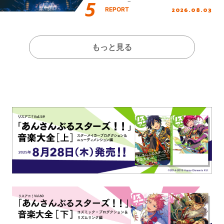
Final「NICE to meet YOU
2026.08.03
REPORT
!!」Dear 横浜BUNTAI”をレポ
ート!!
もっと見る