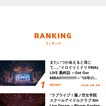
RANKING
ランキング
またいつか会えると信じ
て……“イロドリミドリ FINAL
LIVE 最終話 ～Get Our
MIRAI!!!!!!!!!!!!!!～”10年の活
動を経てファイナルを迎える
2026.08.06
REPORT
本公演をレポート
“ラブライブ！蓮ノ空女学院
スクールアイドルクラブ 6th
Live Dream ～Bloom Garden