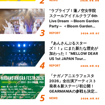
2026.08.06
NEWS
“ラブライブ！蓮ノ空女学院
スクールアイドルクラブ 6th
Live Dream ～Bloom Garden
Party～ ＜Bloom Garden
Party Stage／埼玉公演＞”
2026.08.07
REPORT
Day.1レポート！
『あんさんぶるスター
ズ！！』にまた新たな歴史が
加わった！ “MELLOW DEAR
US 1st JAPAN Tour
Final「NICE to meet YOU
2026.08.03
REPORT
!!」Dear 横浜BUNTAI”をレポ
ート!!
「ナガノアニエラフェスタ
2026」全出演アーティスト
発表＆新ステージ初公開！
GEARMANIAの参戦も決定
し、初となる第3ステージの
2026.08.07
NEWS
全貌が明らかに！