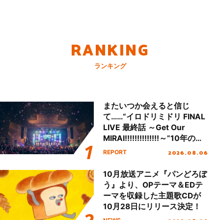
RANKING
ランキング
またいつか会えると信じ
て……“イロドリミドリ FINAL
LIVE 最終話 ～Get Our
MIRAI!!!!!!!!!!!!!!～”10年の活
動を経てファイナルを迎える
2026.08.06
REPORT
本公演をレポート
10月放送アニメ『パンどろぼ
う』より、OPテーマ＆EDテ
ーマを収録した主題歌CDが
10月28日にリリース決定！