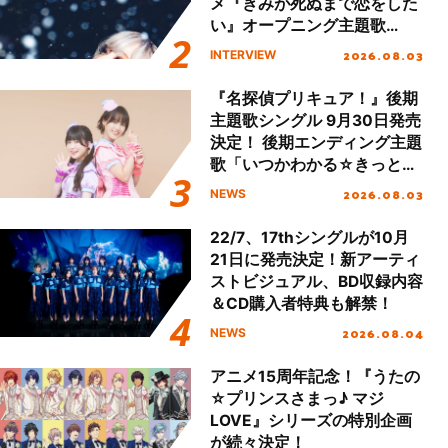
メ『きみが死ぬまで恋をした
い』オープニング主題歌
「Amore」インタビュー
2026.08.03
INTERVIEW
『名探偵プリキュア！』後期
主題歌シングル 9月30日発売
決定！ 後期エンディング主題
歌「いつかわかる☆きっとあ
える」TVサイズ先行配信開
2026.08.03
NEWS
始！
22/7、17thシングルが10月
21日に発売決定！新アーティ
ストビジュアル、BD収録内容
＆CD購入者特典も解禁！
2026.08.04
NEWS
アニメ15周年記念！『うたの
☆プリンスさまっ♪ マジ
LOVE』シリーズの特別企画
が続々決定！