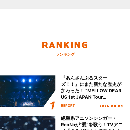
RANKING
ランキング
『あんさんぶるスター
ズ！！』にまた新たな歴史が
加わった！ “MELLOW DEAR
US 1st JAPAN Tour
Final「NICE to meet YOU
2026.08.03
REPORT
!!」Dear 横浜BUNTAI”をレポ
ート!!
絶望系アニソンシンガー・
ReoNaが“愛”を歌う！TVアニ