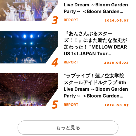
Live Dream ～Bloom Garden
Party～ ＜Bloom Garden
Party Stage／埼玉公演＞”
2026.08.07
REPORT
Day.1レポート！
『あんさんぶるスター
ズ！！』にまた新たな歴史が
加わった！ “MELLOW DEAR
US 1st JAPAN Tour
Final「NICE to meet YOU
2026.08.03
REPORT
!!」Dear 横浜BUNTAI”をレポ
ート!!
“ラブライブ！蓮ノ空女学院
スクールアイドルクラブ 6th
Live Dream ～Bloom Garden
Party～ ＜Bloom Garden
Party Stage／埼玉公演＞”
2026.08.07
REPORT
Day.2レポート！
もっと見る