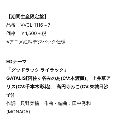
【期間生産限定盤】
品番：VVCL-1116～7
価格：￥1,500＋税
※アニメ絵柄デジパック仕様
EDテーマ
「グッドラック ライラック」
GATALIS[阿佐ヶ谷みのあ(CV:本渡楓)、 上井草ア
リス(CV:千本木彩花)、 高円寺みこ(CV:東城日沙
子)]
作詞：只野菜摘 作曲・編曲：田中秀和
(MONACA)