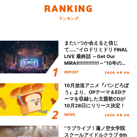
RANKING
ランキング
またいつか会えると信じ
て……“イロドリミドリ FINAL
LIVE 最終話 ～Get Our
MIRAI!!!!!!!!!!!!!!～”10年の活
動を経てファイナルを迎える
2026.08.06
REPORT
本公演をレポート
10月放送アニメ『パンどろぼ
う』より、OPテーマ＆EDテ
ーマを収録した主題歌CDが
10月28日にリリース決定！
2026.08.06
NEWS
“ラブライブ！蓮ノ空女学院
スクールアイドルクラブ 6th