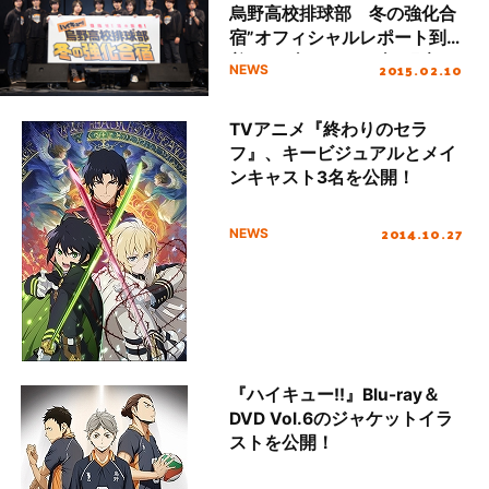
烏野高校排球部 冬の強化合
宿”オフィシャルレポート到
着！セブン・イレブン限定一
2015.02.10
NEWS
番くじ最新版の情報も。
TVアニメ『終わりのセラ
フ』、キービジュアルとメイ
ンキャスト3名を公開！
2014.10.27
NEWS
『ハイキュー!!』Blu-ray＆
DVD Vol.6のジャケットイラ
ストを公開！