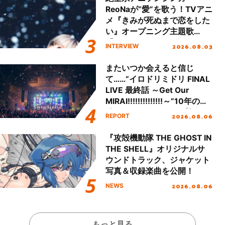
ReoNaが“愛”を歌う！TVアニ
メ『きみが死ぬまで恋をした
い』オープニング主題歌
「Amore」インタビュー
2026.08.03
INTERVIEW
またいつか会えると信じ
て……“イロドリミドリ FINAL
LIVE 最終話 ～Get Our
MIRAI!!!!!!!!!!!!!!～”10年の活
動を経てファイナルを迎える
2026.08.06
REPORT
本公演をレポート
『攻殻機動隊 THE GHOST IN
THE SHELL』オリジナルサ
ウンドトラック、ジャケット
写真＆収録楽曲を公開！
2026.08.06
NEWS
もっと見る