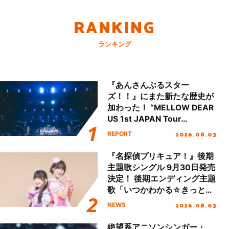
RANKING
ランキング
『あんさんぶるスター
ズ！！』にまた新たな歴史が
加わった！ “MELLOW DEAR
US 1st JAPAN Tour
Final「NICE to meet YOU
2026.08.03
REPORT
!!」Dear 横浜BUNTAI”をレポ
ート!!
『名探偵プリキュア！』後期
主題歌シングル 9月30日発売
決定！ 後期エンディング主題
歌「いつかわかる☆きっとあ
える」TVサイズ先行配信開
2026.08.03
NEWS
始！
絶望系アニソンシンガー・