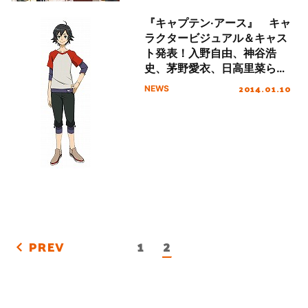
『キャプテン·アース』 キャ
ラクタービジュアル＆キャス
ト発表！入野自由、神谷浩
史、茅野愛衣、日高里菜ら豪
華声優陣集結！
2014.01.10
NEWS
1
2
PREV