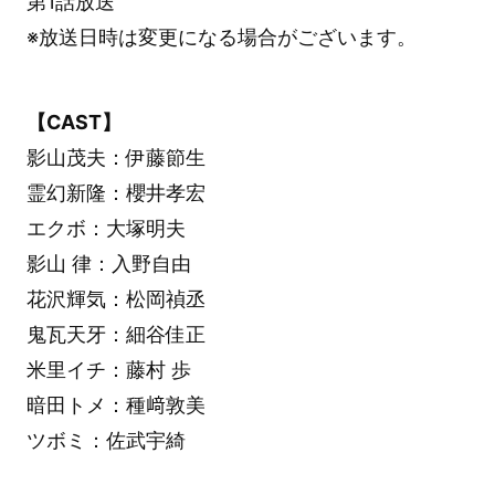
第1話放送
※放送日時は変更になる場合がございます。
【CAST】
影山茂夫：伊藤節生
霊幻新隆：櫻井孝宏
エクボ：大塚明夫
影山 律：入野自由
花沢輝気：松岡禎丞
鬼瓦天牙：細谷佳正
米里イチ：藤村 歩
暗田トメ：種﨑敦美
ツボミ：佐武宇綺