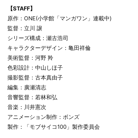
【STAFF】
原作：ONE(小学館「マンガワン」連載中)
監督：立川 譲
シリーズ構成：瀬古浩司
キャラクターデザイン：亀田祥倫
美術監督：河野 羚
色彩設計：中山しほ子
撮影監督：古本真由子
編集：廣瀬清志
音響監督：若林和弘
音楽：川井憲次
アニメーション制作：ボンズ
製作：「モブサイコ100」製作委員会