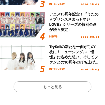
「Amore」インタビュー
2026.08.03
INTERVIEW
アニメ15周年記念！『うたの
☆プリンスさまっ♪ マジ
LOVE』シリーズの特別企画
が続々決定！
2026.08.01
NEWS
TrySailの新たな一面がこの1
枚に！ニューシングル「憧
憬」に込めた想い、そしてフ
ァンとの10周年の打ち上げラ
イブを終えた心境を聞いた。
2026.08.05
INTERVIEW
もっと見る