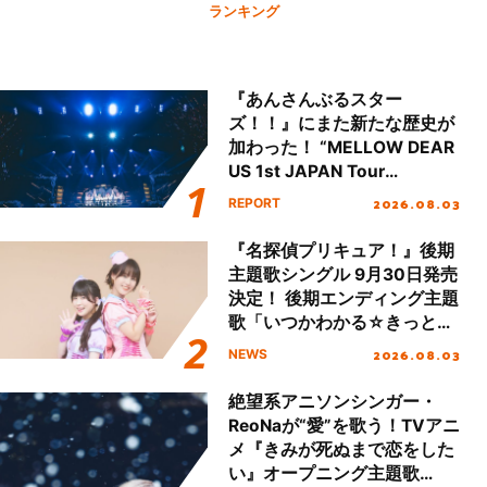
ランキング
『あんさんぶるスター
ズ！！』にまた新たな歴史が
加わった！ “MELLOW DEAR
US 1st JAPAN Tour
Final「NICE to meet YOU
2026.08.03
REPORT
!!」Dear 横浜BUNTAI”をレポ
ート!!
『名探偵プリキュア！』後期
主題歌シングル 9月30日発売
決定！ 後期エンディング主題
歌「いつかわかる☆きっとあ
える」TVサイズ先行配信開
2026.08.03
NEWS
始！
絶望系アニソンシンガー・
ReoNaが“愛”を歌う！TVアニ
メ『きみが死ぬまで恋をした
い』オープニング主題歌