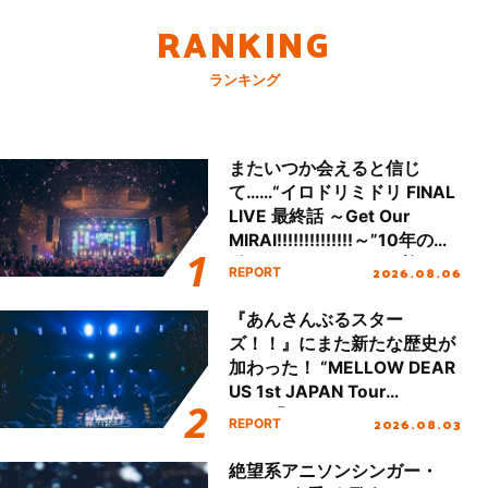
RANKING
ランキング
またいつか会えると信じ
て……“イロドリミドリ FINAL
LIVE 最終話 ～Get Our
MIRAI!!!!!!!!!!!!!!～”10年の活
動を経てファイナルを迎える
2026.08.06
REPORT
本公演をレポート
『あんさんぶるスター
ズ！！』にまた新たな歴史が
加わった！ “MELLOW DEAR
US 1st JAPAN Tour
Final「NICE to meet YOU
2026.08.03
REPORT
!!」Dear 横浜BUNTAI”をレポ
ート!!
絶望系アニソンシンガー・