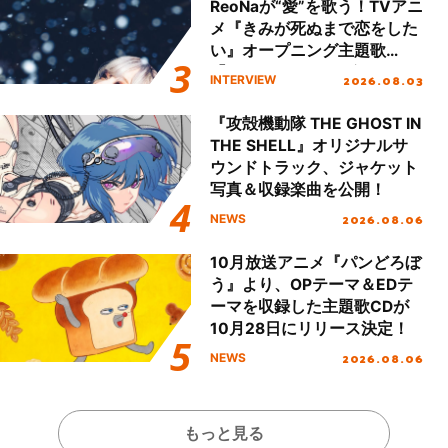
ReoNaが“愛”を歌う！TVアニ
メ『きみが死ぬまで恋をした
い』オープニング主題歌
「Amore」インタビュー
2026.08.03
INTERVIEW
『攻殻機動隊 THE GHOST IN
THE SHELL』オリジナルサ
ウンドトラック、ジャケット
写真＆収録楽曲を公開！
2026.08.06
NEWS
10月放送アニメ『パンどろぼ
う』より、OPテーマ＆EDテ
ーマを収録した主題歌CDが
10月28日にリリース決定！
2026.08.06
NEWS
もっと見る