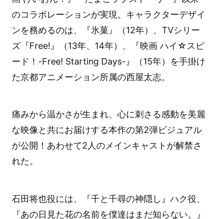
のコラボレーションが実現。キャラクターデザイ
ンを務めるのは、『氷菓』（12年）、TVシリー
ズ『Free!』（13年、14年）、『映画 ハイ☆スピ
ード！-Free! Starting Days-』（15年）を手掛け
た京都アニメーション所属の西屋太志。
痛みから温かさが生まれ、心に刺さる感動を美麗
な映像と共にお届けする本作の第2弾ビジュアル
が公開！あわせて2人のメインキャストが解禁さ
れた。
石田将也役には、『千と千尋の神隠し』ハク役、
『あの日見た花の名前を僕達はまだ知らない。』