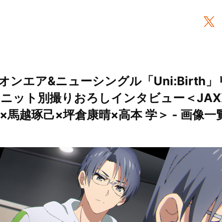
オンエア&ニューシングル「Uni:Birth
!」ユニット別撮りおろしインタビュー＜JAXX
×馬越琢己×坪倉康晴×高本 学＞ - 画像一覧