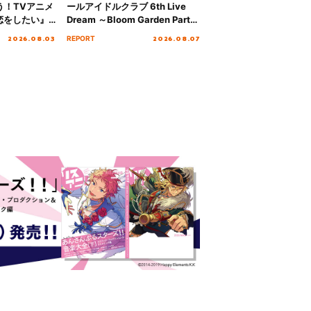
歌う！TVアニメ
ールアイドルクラブ 6th Live
恋をしたい』
Dream ～Bloom Garden Party
「Amore」
～ ＜Bloom Garden Party
2026.08.03
2026.08.07
REPORT
Stage／埼玉公演＞” Day.1レポ
ート！