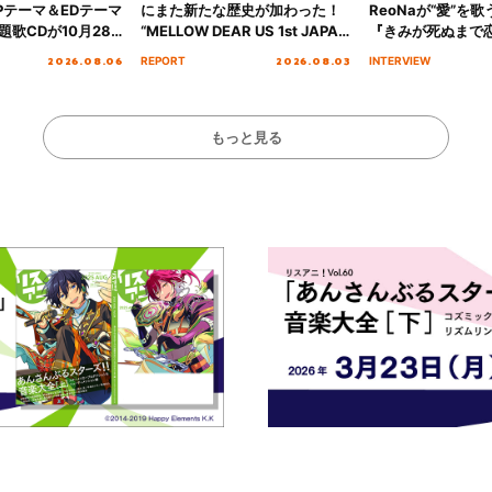
Pテーマ＆EDテーマ
にまた新たな歴史が加わった！
ReoNaが“愛”を
歌CDが10月28
“MELLOW DEAR US 1st JAPAN
『きみが死ぬまで
決定！
Tour Final「NICE to meet YOU
オープニング主題歌
2026.08.06
2026.08.03
REPORT
INTERVIEW
!!」Dear 横浜BUNTAI”をレポー
インタビュー
ト!!
もっと見る