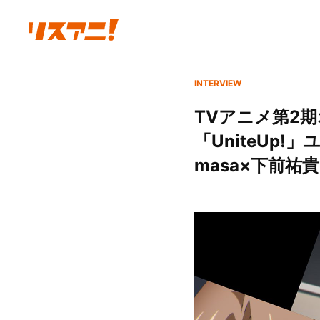
INTERVIEW
TVアニメ第2期
「UniteUp
masa×下前祐貴