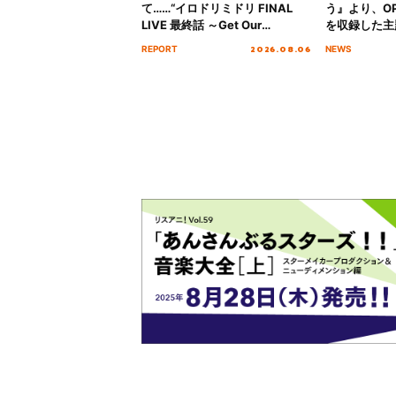
て……“イロドリミドリ FINAL
う』より、O
LIVE 最終話 ～Get Our
を収録した主題
MIRAI!!!!!!!!!!!!!!～”10年の活動
日にリリース
2026.08.06
REPORT
NEWS
を経てファイナルを迎える本公
演をレポート