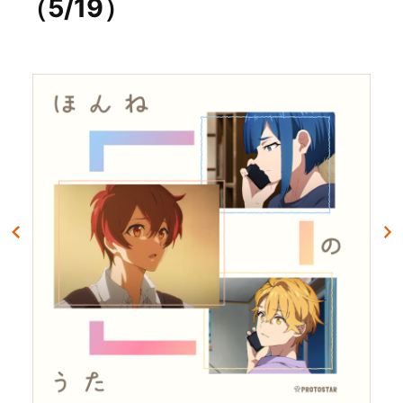
（5/19）