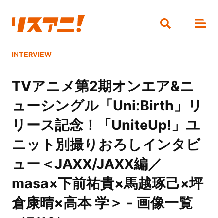
INTERVIEW
TVアニメ第2期オンエア&ニ
ューシングル「Uni:Birth」リ
リース記念！「UniteUp!」ユ
ニット別撮りおろしインタビ
ュー＜JAXX/JAXX編／
masa×下前祐貴×馬越琢己×坪
倉康晴×高本 学＞ - 画像一覧