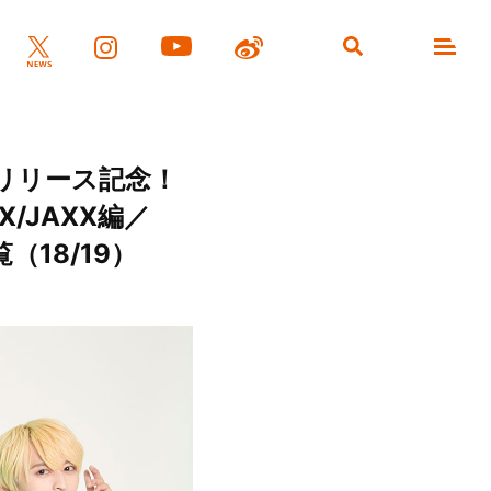
」リリース記念！
/JAXX編／
（18/19）