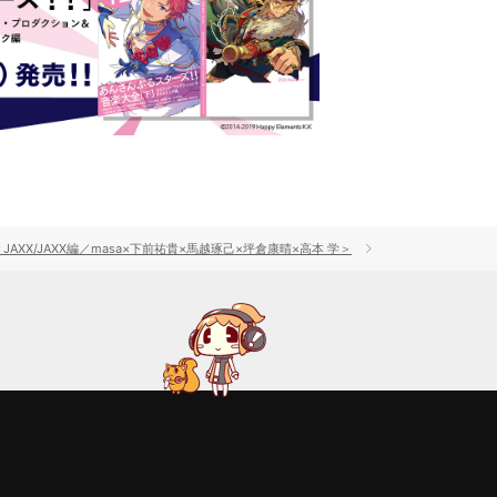
AXX/JAXX編／masa×下前祐貴×馬越琢己×坪倉康晴×高本 学＞
ギャラリー