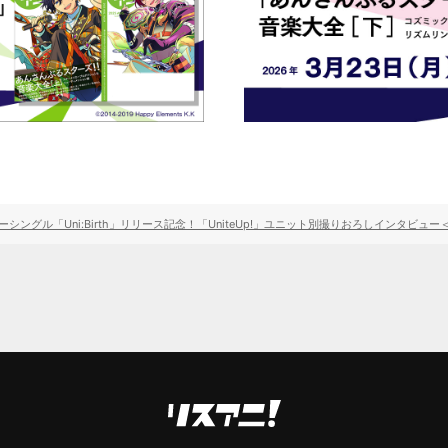
シングル「Uni:Birth」リリース記念！「UniteUp!」ユニット別撮りおろしインタビュー＜J