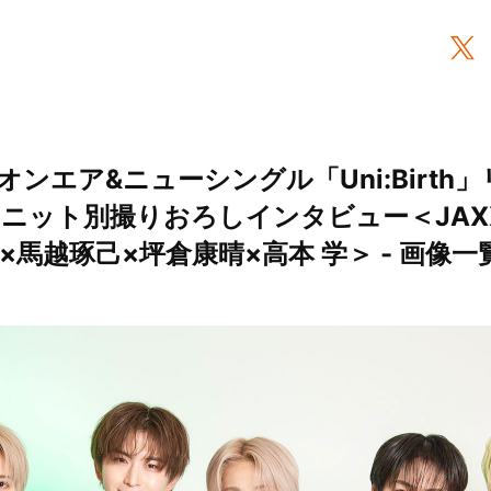
オンエア&ニューシングル「Uni:Birth
!」ユニット別撮りおろしインタビュー＜JAXX
×馬越琢己×坪倉康晴×高本 学＞ - 画像一覧