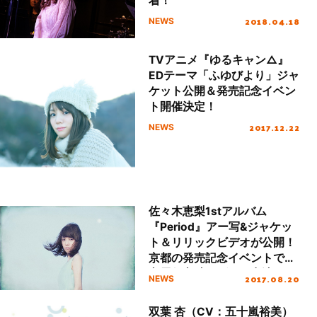
着！
2018.04.18
NEWS
TVアニメ『ゆるキャン△』
EDテーマ「ふゆびより」ジャ
ケット公開＆発売記念イベン
ト開催決定！
2017.12.22
NEWS
佐々木恵梨1stアルバム
『Period』アー写&ジャケッ
ト＆リリックビデオが公開！
京都の発売記念イベントでは
心屋仁之助がゲスト出演！
2017.08.20
NEWS
双葉 杏（CV：五十嵐裕美）