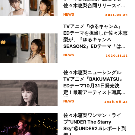
佐々木恵梨合同リリースイベ
ントとしてオンラインスペシ
2021.01.23
NEWS
ャルコラボライブ開催決定！
TVアニメ『ゆるキャン△』
EDテーマを担当した佐々木恵
梨が、『ゆるキャン△
SEASON2』EDテーマ「はる
のとなり」を担当することが
2020.11.12
NEWS
決定！
佐々木恵梨ニューシングル
TVアニメ『BAKUMATSU』
EDテーマ10月31日発売決
定！最新アーティスト写真公
開！
2018.08.25
NEWS
佐々木恵梨ワンマン・ライ
ブ“UNDER The Starry
Sky”@UNDER2.5レポート到