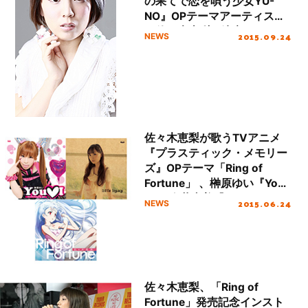
の果てで恋を唄う少女YU-
NO』OPテーマアーティスト
が佐々木恵梨に決定！OPテ
2015.09.24
NEWS
ーマ「Recalling」は佐々木恵
梨が作詞、志倉千代丸が作曲
を担当！
佐々木恵梨が歌うTVアニメ
『プラスティック・メモリー
ズ』OPテーマ「Ring of
Fortune」 、榊原ゆい『You
I』、今井麻美『little
2015.06.24
NEWS
legacy』がハイレゾ配信開
始！
佐々木恵梨、「Ring of
Fortune」発売記念インスト