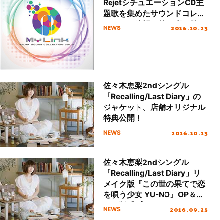
RejetシチュエーションCD主
題歌を集めたサウンドコレク
ション、待望の第三弾が登
2016.10.23
NEWS
場！
佐々木恵梨2ndシングル
「Recalling/Last Diary」の
ジャケット、店舗オリジナル
特典公開！
2016.10.13
NEWS
佐々木恵梨2ndシングル
「Recalling/Last Diary」リ
メイク版『この世の果てで恋
を唄う少女 YU-NO』OP＆ゲ
ーム版『プラスティック・メ
2016.09.25
NEWS
モリーズ』OPデカ帯イラス