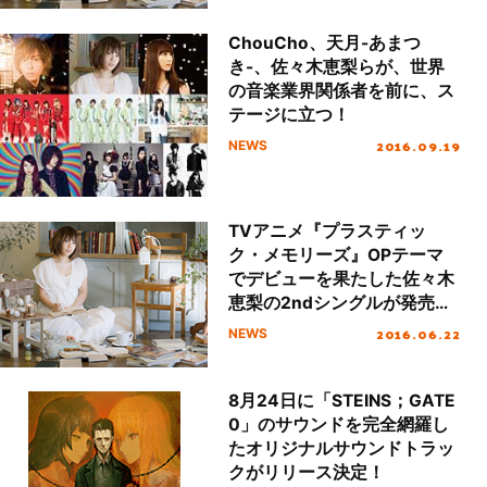
ト公開＆発売記念イベント開
催決定！
ChouCho、天月-あまつ
き-、佐々木恵梨らが、世界
の音楽業界関係者を前に、ス
テージに立つ！
2016.09.19
NEWS
TVアニメ『プラスティッ
ク・メモリーズ』OPテーマ
でデビューを果たした佐々木
恵梨の2ndシングルが発売決
定！リメイク版『この世の果
2016.06.22
NEWS
てで恋を唄う少女YU-NO』
OP＆ゲーム版『プラスティ
ック・メモリーズ』OPのダ
8月24日に「STEINS；GATE
ブルタイアップ！
0」のサウンドを完全網羅し
たオリジナルサウンドトラッ
クがリリース決定！