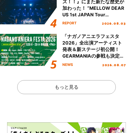
ズ！！』にまた新たな歴史が
加わった！ “MELLOW DEAR
US 1st JAPAN Tour
Final「NICE to meet YOU
2026.08.03
REPORT
!!」Dear 横浜BUNTAI”をレポ
ート!!
「ナガノアニエラフェスタ
2026」全出演アーティスト
発表＆新ステージ初公開！
GEARMANIAの参戦も決定
し、初となる第3ステージの
2026.08.07
NEWS
全貌が明らかに！
もっと見る