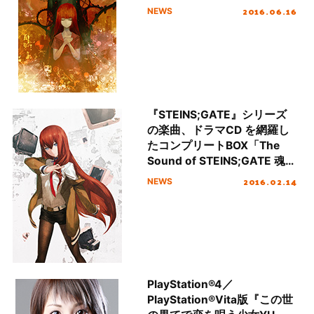
2016.06.16
NEWS
『STEINS;GATE』シリーズ
の楽曲、ドラマCD を網羅し
たコンプリートBOX「The
Sound of STEINS;GATE 魂」
アーティスト、制作陣からコ
2016.02.14
NEWS
メント到着！
PlayStation®4／
PlayStation®Vita版『この世