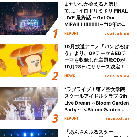
またいつか会えると信じ
て……“イロドリミドリ FINAL
LIVE 最終話 ～Get Our
MIRAI!!!!!!!!!!!!!!～”10年の活
動を経てファイナルを迎える
2026.08.06
REPORT
本公演をレポート
10月放送アニメ『パンどろぼ
う』より、OPテーマ＆EDテ
ーマを収録した主題歌CDが
10月28日にリリース決定！
2026.08.06
NEWS
“ラブライブ！蓮ノ空女学院
スクールアイドルクラブ 6th
Live Dream ～Bloom Garden
Party～ ＜Bloom Garden
Party Stage／埼玉公演＞”
2026.08.07
REPORT
Day.1レポート！
『あんさんぶるスター