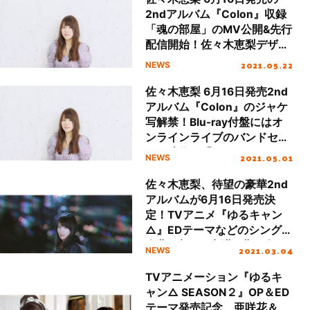
2ndアルバム『Colon』収録
「魂の部屋」のMV公開&先行
配信開始！佐々木恵梨デザイ
ン「Tシャツ付きMAGES.
2021.05.22
NEWS
online shop限定セット」が
キャラアニ限定で発売決定！
佐々木恵梨 6月16日発売2nd
アルバム『Colon』のジャケ
写解禁！Blu-ray付盤にはオ
ンラインライブのバンドセッ
トの映像と「ふゆびより」の
2021.05.01
NEWS
特別ライブ映像を収録！
佐々木恵梨、待望の豪華2nd
アルバムが6月16日発売決
定！TVアニメ『ゆるキャン
△』EDテーマなどのシングル
楽曲に加え、新曲4曲を含む
2021.03.04
NEWS
全15曲入り！
TVアニメーション『ゆるキ
ャン△ SEASON２』OP＆ED
テーマ発売記念、亜咲花＆