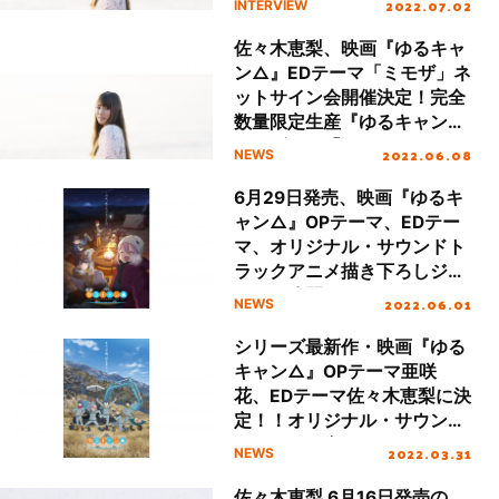
2022.07.02
INTERVIEW
――今作ならではの“らし
さ”と 『ゆるキャン△』が教
佐々木恵梨、映画『ゆるキャ
えてくれたものとは？
ン△』EDテーマ「ミモザ」ネ
ットサイン会開催決定！完全
数量限定生産『ゆるキャン△
オルゴール「ふゆびより」』
2022.06.08
NEWS
のデモ音源試聴開始！
6月29日発売、映画『ゆるキ
ャン△』OPテーマ、EDテー
マ、オリジナル・サウンドト
ラックアニメ描き下ろしジャ
ケット公開！
2022.06.01
NEWS
シリーズ最新作・映画『ゆる
キャン△』OPテーマ亜咲
花、EDテーマ佐々木恵梨に決
定！！オリジナル・サウンド
トラックと合わせて3タイト
2022.03.31
NEWS
ル同時に6月29日発売！
佐々木恵梨 6月16日発売の