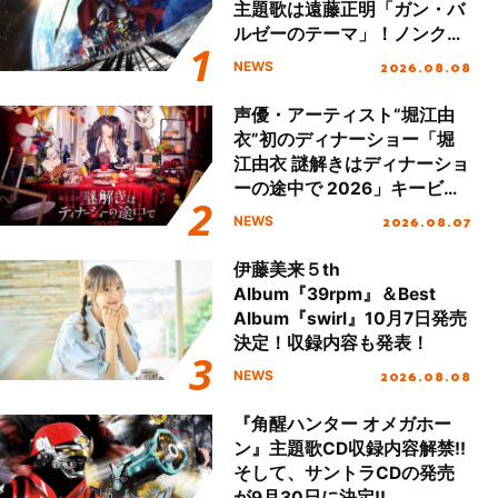
主題歌は遠藤正明「ガン・バ
ルゼーのテーマ」！ノンクレ
ジットエンディング映像も公
2026.08.08
NEWS
開！
声優・アーティスト“堀江由
衣”初のディナーショー「堀
江由衣 謎解きはディナーショ
ーの途中で 2026」キービジ
ュアル＆グッズラインナップ
2026.08.07
NEWS
が公開！
伊藤美来５th
Album『39rpm』＆Best
Album『swirl』10月7日発売
決定！収録内容も発表！
2026.08.08
NEWS
『角醒ハンター オメガホー
ン』主題歌CD収録内容解禁!!
そして、サントラCDの発売
が9月30日に決定!!