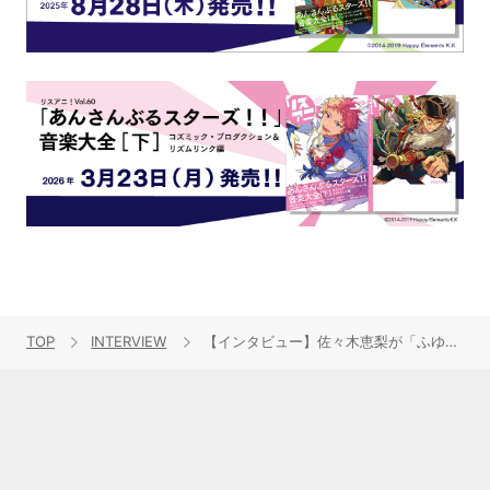
TOP
INTERVIEW
【インタビュー】佐々木恵梨が「ふゆびより」「はるのとなり」「ロッホと旅人」を経て描き出す、映画『ゆるキャン△』EDテーマ「ミモザ」――今作ならではの“らしさ”と 『ゆるキャン△』が教えてくれたものとは？