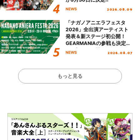
2026.08.09
NEWS
「ナガノアニエラフェスタ
2026」全出演アーティスト
発表＆新ステージ初公開！
GEARMANIAの参戦も決定
し、初となる第3ステージの
2026.08.07
NEWS
全貌が明らかに！
もっと見る