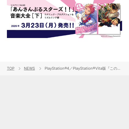
TOP
NEWS
PlayStation®4／PlayStation®Vita版『この世の果てで恋を唄う少女YU-NO』OPテーマアーティストが佐々木恵梨に決定！OPテーマ「Recalling」は佐々木恵梨が作詞、志倉千代丸が作曲を担当！