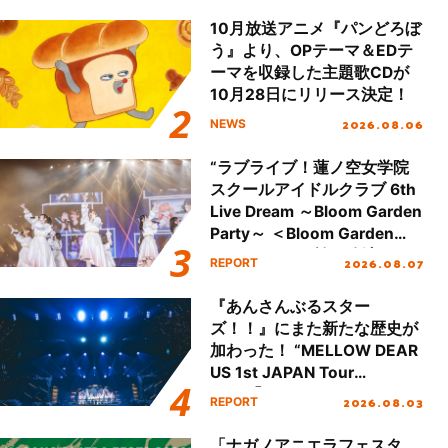
10月放送アニメ『パンどろぼ
う』より、OPテーマ＆EDテ
ーマを収録した主題歌CDが
10月28日にリリース決定！
2026.08.06
NEWS
“ラブライブ！蓮ノ空女学院
スクールアイドルクラブ 6th
Live Dream ～Bloom Garden
Party～ ＜Bloom Garden
Party Stage／埼玉公演＞”
2026.08.07
REPORT
Day.1レポート！
『あんさんぶるスター
ズ！！』にまた新たな歴史が
加わった！ “MELLOW DEAR
US 1st JAPAN Tour
Final「NICE to meet YOU
2026.08.03
REPORT
!!」Dear 横浜BUNTAI”をレポ
ート!!
「ナガノアニエラフェスタ