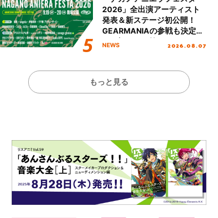
2026」全出演アーティスト
発表＆新ステージ初公開！
GEARMANIAの参戦も決定
し、初となる第3ステージの
2026.08.07
NEWS
全貌が明らかに！
もっと見る