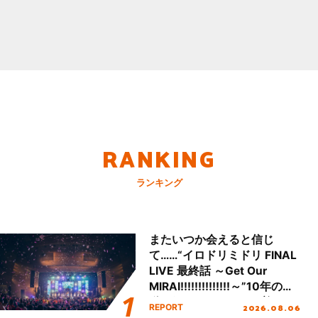
RANKING
ランキング
またいつか会えると信じ
て……“イロドリミドリ FINAL
LIVE 最終話 ～Get Our
MIRAI!!!!!!!!!!!!!!～”10年の活
動を経てファイナルを迎える
2026.08.06
REPORT
本公演をレポート