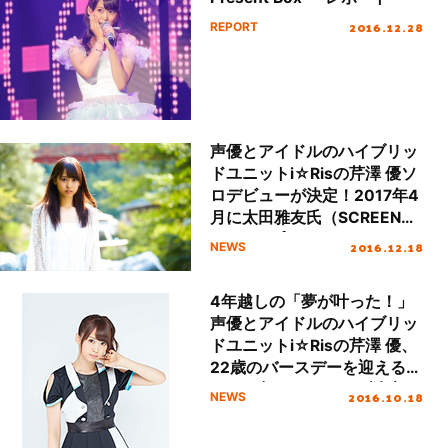
2016.12.28
REPORT
声優とアイドルのハイブリッ
ドユニットi☆Risの芹澤 優ソ
ロデビューが決定！2017年4
月に太田雅友氏（SCREEN
mode）プロデュースでミニ
2016.12.18
NEWS
アルバムリリース決定！
4年越しの「夢が叶った！」
声優とアイドルのハイブリッ
ドユニットi☆Risの芹澤 優、
22歳のバースデーを迎える
12月に初のソロライブ決定！
2016.10.18
NEWS