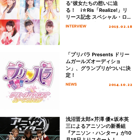
る”彼女たちの想いに迫
る！ i☆Ris「Realize!」リ
リース記念 スペシャル・ロン
グ・インタビュー！
2015.02.18
INTERVIEW
「プリパラ Presents ドリー
ムガールズオーディショ
ン」、グランプリがついに決
定！
2014.10.22
NEWS
浅沼晋太郎×芹澤 優×坂本英
三によるアニソンの新番組
『アニソン・ハンター』が10
月18日よりスタート！