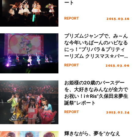
ート
2015.03.16
REPORT
プリズムジャンプで、み～ん
な今年いちばーんのハピなる
にっ！“プリパラ＆プリティ
ーリズム クリスマス☆パーテ
ィー”レポート！
2015.03.06
REPORT
お姫様の20歳のバースデー
を、大好きなみんなが全力で
お祝い！i☆Ris“久保田未夢生
誕祭”レポート
2015.02.24
REPORT
輝きながら、夢を“かなえ