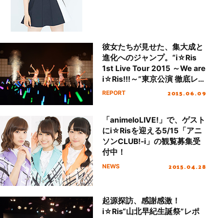
彼女たちが見せた、集大成と
進化へのジャンプ。“i☆Ris
1st Live Tour 2015 ～We are
i☆Ris!!!～”東京公演 徹底レポ
ート！
2015.06.09
REPORT
「animeloLIVE!」で、ゲスト
にi☆Risを迎える5/15「アニ
ソンCLUB!-i」の観覧募集受
付中！
2015.04.28
NEWS
起源探訪、感謝感激！
i☆Ris“山北早紀生誕祭”レポ