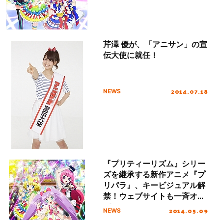
芹澤 優が、「アニサン」の宣
伝大使に就任！
2014.07.18
NEWS
『プリティーリズム』シリー
ズを継承する新作アニメ『プ
リパラ』、キービジュアル解
禁！ウェブサイトも一斉オー
プン！
2014.05.09
NEWS