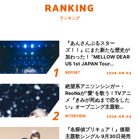
RANKING
ランキング
『あんさんぶるスター
ズ！！』にまた新たな歴史が
加わった！ “MELLOW DEAR
US 1st JAPAN Tour
Final「NICE to meet YOU
2026.08.03
REPORT
!!」Dear 横浜BUNTAI”をレポ
ート!!
絶望系アニソンシンガー・
ReoNaが“愛”を歌う！TVアニ
メ『きみが死ぬまで恋をした
い』オープニング主題歌
「Amore」インタビュー
2026.08.03
INTERVIEW
『名探偵プリキュア！』後期
主題歌シングル 9月30日発売