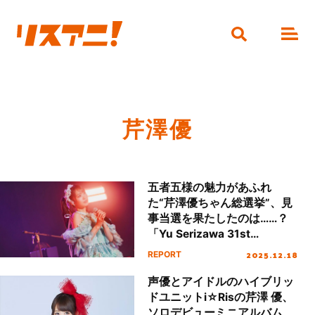
芹澤優
五者五様の魅力があふれ
た“芹澤優ちゃん総選挙”、見
事当選を果たしたのは……？
「Yu Serizawa 31st
Birthday Live ～Choose Me!
2025.12.18
REPORT
～」レポート
声優とアイドルのハイブリッ
ドユニットi☆Risの芹澤 優、
ソロデビューミニアルバム