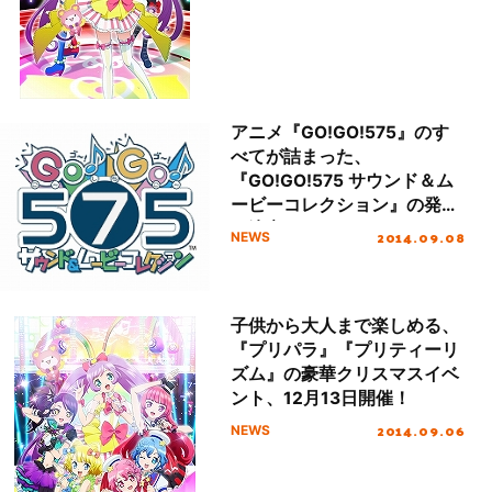
アニメ『GO!GO!575』のす
べてが詰まった、
『GO!GO!575 サウンド＆ム
ービーコレクション』の発売
が決定！
2014.09.08
NEWS
子供から大人まで楽しめる、
『プリパラ』『プリティーリ
ズム』の豪華クリスマスイベ
ント、12月13日開催！
2014.09.06
NEWS