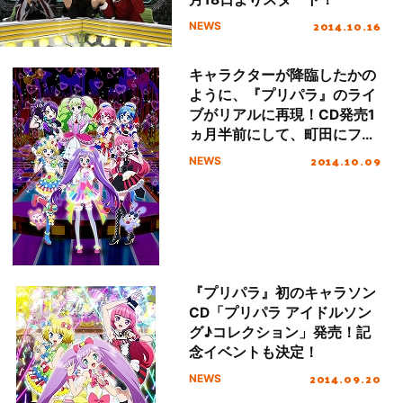
2014.10.16
NEWS
キャラクターが降臨したかの
ように、『プリパラ』のライ
ブがリアルに再現！CD発売1
ヵ月半前にして、町田にファ
ン600人が集結！
2014.10.09
NEWS
『プリパラ』初のキャラソン
CD「プリパラ アイドルソン
グ♪コレクション」発売！記
念イベントも決定！
2014.09.20
NEWS