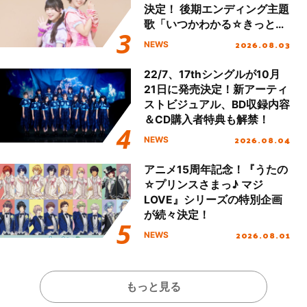
決定！ 後期エンディング主題
歌「いつかわかる☆きっとあ
える」TVサイズ先行配信開
2026.08.03
NEWS
始！
22/7、17thシングルが10月
21日に発売決定！新アーティ
ストビジュアル、BD収録内容
＆CD購入者特典も解禁！
2026.08.04
NEWS
アニメ15周年記念！『うたの
☆プリンスさまっ♪ マジ
LOVE』シリーズの特別企画
が続々決定！
2026.08.01
NEWS
もっと見る