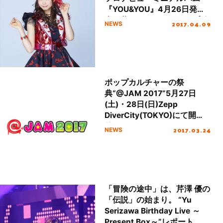
『YOU&YOU』4月26日発
売！夢のアイドルグループ結
2017.04.09
NEWS
成!? 様々なアイドルに6変化
するMVが完成！
ポップカルチャーの祭
典“@JAM 2017”5月27日
(土)・28日(日)Zepp
DiverCity(TOKYO)にて開
催！
2017.03.24
NEWS
「冒険の途中」は、芹澤 優の
「伝説」の始まり。 “Yu
Serizawa Birthday Live ～
Present Box～”レポート