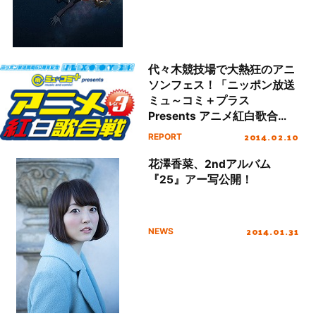
代々木競技場で大熱狂のアニ
ソンフェス！「ニッポン放送
ミュ～コミ＋プラス
Presents アニメ紅白歌合
戦 Vol.3」レポート！
2014.02.10
REPORT
花澤香菜、2ndアルバム
『25』アー写公開！
2014.01.31
NEWS