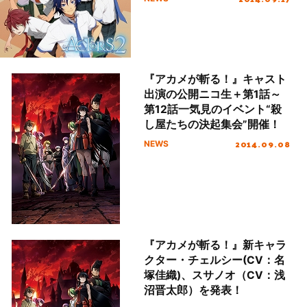
『アカメが斬る！』キャスト
出演の公開ニコ生＋第1話～
第12話一気見のイベント“殺
し屋たちの決起集会”開催！
2014.09.08
NEWS
『アカメが斬る！』新キャラ
クター・チェルシー(CV：名
塚佳織)、スサノオ（CV：浅
沼晋太郎）を発表！