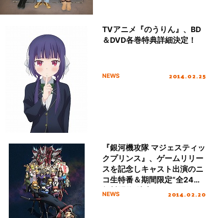
TVアニメ『のうりん』、BD
＆DVD各巻特典詳細決定！
2014.02.25
NEWS
『銀河機攻隊 マジェスティッ
クプリンス』、ゲームリリー
スを記念しキャスト出演のニ
コ生特番＆期間限定“全24話
無料配信”決定！
2014.02.20
NEWS