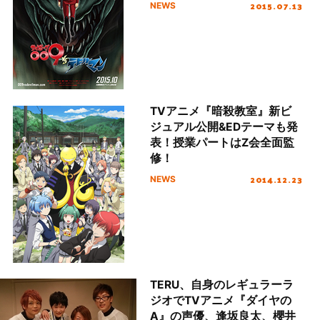
ルが解禁！
2015.07.13
NEWS
TVアニメ『暗殺教室』新ビ
ジュアル公開&EDテーマも発
表！授業パートはZ会全面監
修！
2014.12.23
NEWS
TERU、自身のレギュラーラ
ジオでTVアニメ『ダイヤの
A』の声優、逢坂良太、櫻井