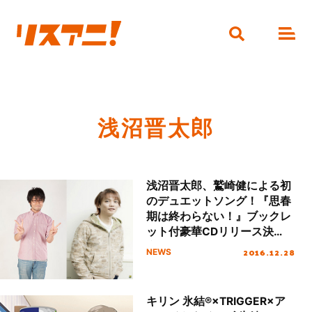
浅沼晋太郎
浅沼晋太郎、鷲崎健による初
のデュエットソング！『思春
期は終わらない！』ブックレ
ット付豪華CDリリース決
定！
2016.12.28
NEWS
キリン 氷結®×TRIGGER×ア