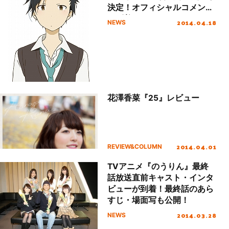
決定！オフィシャルコメント
も到着！
2014.04.18
NEWS
花澤香菜『25』レビュー
2014.04.01
REVIEW&COLUMN
TVアニメ『のうりん』最終
話放送直前キャスト・インタ
ビューが到着！最終話のあら
すじ・場面写も公開！
2014.03.28
NEWS