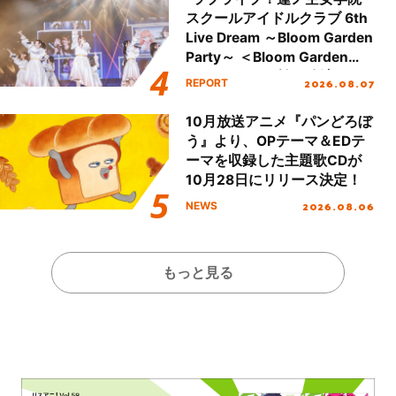
スクールアイドルクラブ 6th
Live Dream ～Bloom Garden
Party～ ＜Bloom Garden
Party Stage／埼玉公演＞”
2026.08.07
REPORT
Day.1レポート！
10月放送アニメ『パンどろぼ
う』より、OPテーマ＆EDテ
ーマを収録した主題歌CDが
10月28日にリリース決定！
2026.08.06
NEWS
もっと見る