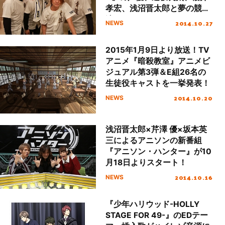
孝宏、浅沼晋太郎と夢の競
演！
2014.10.27
NEWS
2015年1月9日より放送！TV
アニメ『暗殺教室』アニメビ
ジュアル第3弾＆E組26名の
生徒役キャストを一挙発表！
2014.10.20
NEWS
浅沼晋太郎×芹澤 優×坂本英
三によるアニソンの新番組
『アニソン・ハンター』が10
月18日よりスタート！
2014.10.16
NEWS
『少年ハリウッド-HOLLY
STAGE FOR 49-』のEDテー