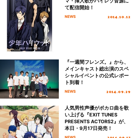
マ・挿入歌がハイレゾ音源に
て配信開始！
2014.10.12
NEWS
『一週間フレンズ。』から、
メインキャスト総出演のスペ
シャルイベントの公式レポー
ト到着！
2014.09.29
NEWS
人気男性声優がボカロ曲を歌
い上げる『EXIT TUNES
PRESENTS ACTORS2』が、
本日・9月17日発売！
2014.09.17
NEWS