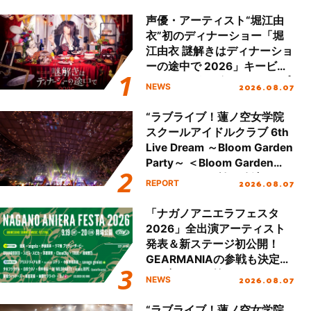
声優・アーティスト“堀江由
衣”初のディナーショー「堀
江由衣 謎解きはディナーショ
ーの途中で 2026」キービジ
ュアル＆グッズラインナップ
2026.08.07
NEWS
が公開！
“ラブライブ！蓮ノ空女学院
スクールアイドルクラブ 6th
Live Dream ～Bloom Garden
Party～ ＜Bloom Garden
Party Stage／埼玉公演＞”
2026.08.07
REPORT
Day.2レポート！
「ナガノアニエラフェスタ
2026」全出演アーティスト
発表＆新ステージ初公開！
GEARMANIAの参戦も決定
し、初となる第3ステージの
2026.08.07
NEWS
全貌が明らかに！
“ラブライブ！蓮ノ空女学院