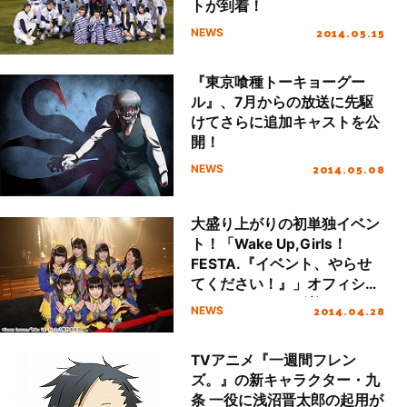
トが到着！
2014.05.15
NEWS
『東京喰種トーキョーグー
ル』、7月からの放送に先駆
けてさらに追加キャストを公
開！
2014.05.08
NEWS
大盛り上がりの初単独イベン
ト！「Wake Up,Girls！
FESTA.『イベント、やらせ
てください！』」オフィシャ
ル・レポートが到着！
2014.04.28
NEWS
TVアニメ『一週間フレン
ズ。』の新キャラクター・九
条 一役に浅沼晋太郎の起用が