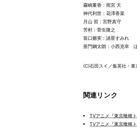
霧嶋董香：雨宮 天
神代利世：花澤香菜
月山 習：宮野真守
芳村：菅生隆之
笛口雛実：諸星すみれ
亜門鋼太朗：小西克幸 
(C)石田スイ／集英社・
関連リンク
TVアニメ『東京喰種
TVアニメ『東京喰種トー