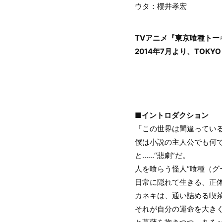
ウタ：櫻井孝宏
TVアニメ『東京喰種トー
2014年7月より、TOKY
■イントロダクション
「この世界は間違ってい
僕は小説の主人公でも何で
と……“悲劇”だ。
人を喰らう怪人“喰種（グ
日常に隠れて生きる、正体
カネキは、通い詰める喫
それが自分の運命を大き