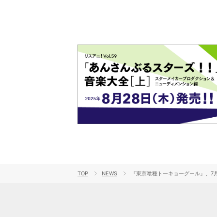
TOP
NEWS
『東京喰種トーキョーグール』、7