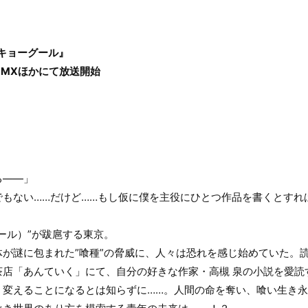
キョーグール』
O MXほかにて放送開始
る――」
もない……だけど……もし仮に僕を主役にひとつ作品を書くとすれ
ール）”が跋扈する東京。
が謎に包まれた”喰種”の脅威に、人々は恐れを感じ始めていた。
茶店「あんていく」にて、自分の好きな作家・高槻 泉の小説を愛読
く変えることになるとは知らずに……。人間の命を奪い、喰い生き