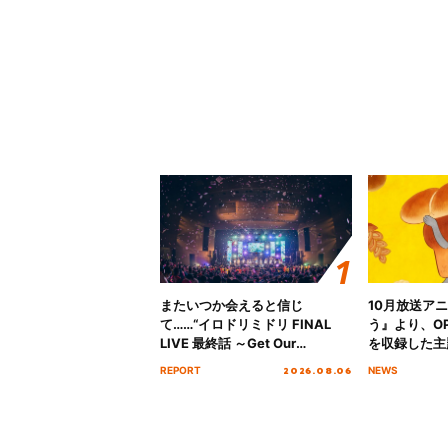
またいつか会えると信じ
10月放送ア
て……“イロドリミドリ FINAL
う』より、O
LIVE 最終話 ～Get Our
を収録した主題
MIRAI!!!!!!!!!!!!!!～”10年の活動
日にリリース
2026.08.06
REPORT
NEWS
を経てファイナルを迎える本公
演をレポート