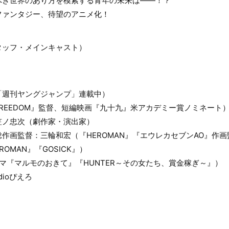
べき世界のあり方を模索する青年の未来は――！？
ファンタジー、待望のアニメ化！
タッフ・メインキャスト）
「週刊ヤングジャンプ」連載中）
FREEDOM』監督、短編映画『九十九』米アカデミー賞ノミネート
笠ノ忠次（劇作家・演出家）
作画監督：三輪和宏（『HEROMAN』『エウレカセブンAO』作画
OMAN』『GOSICK』）
ラマ『マルモのおきて』『HUNTER～その女たち、賞金稼ぎ～』）
dioぴえろ