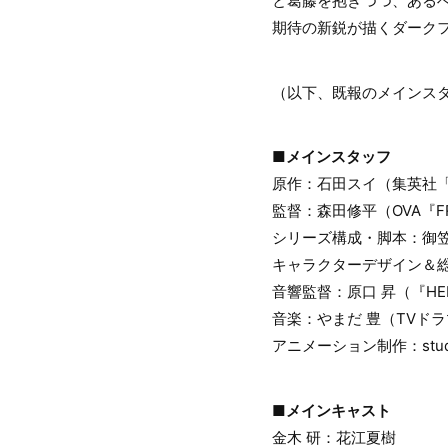
と葛藤を抱きつつ、ある
期待の新鋭が描くダーク
（以下、既報のメインス
■メインスタッフ
原作：石田スイ（集英社
監督：森田修平（OVA『
シリーズ構成・脚本：御
キャラクターデザイン＆総
音響監督：原口 昇（『HER
音楽：やまだ 豊（TVド
アニメーション制作：stu
■メインキャスト
金木 研：花江夏樹