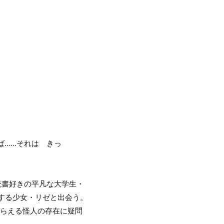
ば……それは きっ
読書好きの平凡な大学生・
する少女・リゼと出会う。
永らえる怪人の存在に疑問