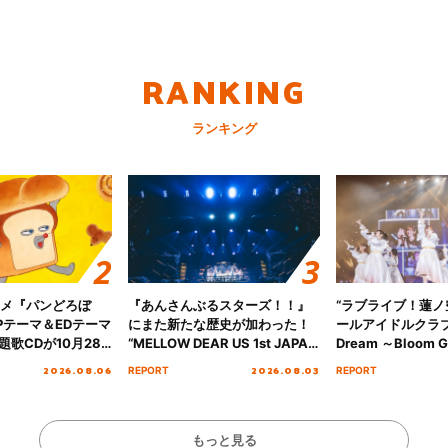
RANKING
ランキング
ニメ『パンどろぼ
『あんさんぶるスターズ！！』
“ラブライブ！蓮
Pテーマ＆EDテーマ
にまた新たな歴史が加わった！
ールアイドルクラブ 6
歌CDが10月28
“MELLOW DEAR US 1st JAPAN
Dream ～Bloom Ga
決定！
Tour Final「NICE to meet YOU
～ ＜Bloom Garde
2026.08.06
2026.08.03
REPORT
REPORT
!!」Dear 横浜BUNTAI”をレポー
Stage／埼玉公演＞”
ト!!
ート！
もっと見る