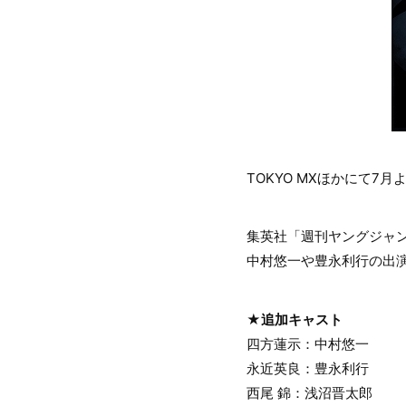
TOKYO MXほかにて
集英社「週刊ヤングジャ
中村悠一や豊永利行の出
★追加キャスト
四方蓮示：中村悠一
永近英良：豊永利行
西尾 錦：浅沼晋太郎