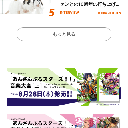
ァンとの10周年の打ち上げラ
イブを終えた心境を聞いた。
2026.08.05
INTERVIEW
もっと見る