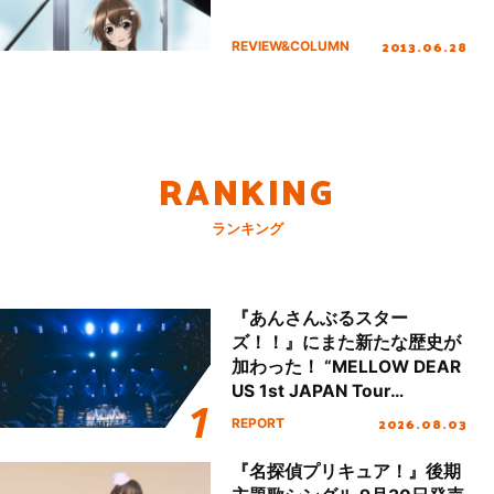
2013.06.28
REVIEW&COLUMN
RANKING
ランキング
『あんさんぶるスター
ズ！！』にまた新たな歴史が
加わった！ “MELLOW DEAR
US 1st JAPAN Tour
Final「NICE to meet YOU
2026.08.03
REPORT
!!」Dear 横浜BUNTAI”をレポ
ート!!
『名探偵プリキュア！』後期