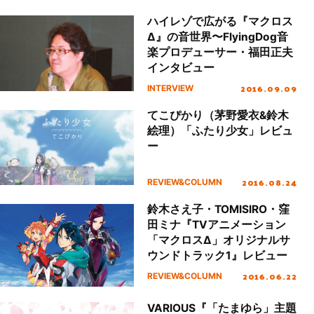
ハイレゾで広がる『マクロス
Δ』の音世界〜FlyingDog音
楽プロデューサー・福田正夫
インタビュー
2016.09.09
INTERVIEW
てこぴかり（茅野愛衣&鈴木
絵理）「ふたり少女」レビュ
ー
2016.08.24
REVIEW&COLUMN
鈴木さえ子・TOMISIRO・窪
田ミナ『TVアニメーション
「マクロスΔ」オリジナルサ
ウンドトラック1』レビュー
2016.06.22
REVIEW&COLUMN
VARIOUS『「たまゆら」主題