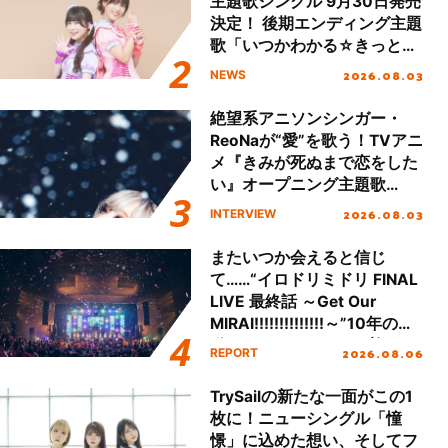
主題歌シングル 9月30日発売
決定！ 後期エンディング主題
歌「いつかわかる☆きっとあ
える」TVサイズ先行配信開
2026.08.03
NEWS
始！
絶望系アニソンシンガー・
ReoNaが“愛”を歌う！TVアニ
メ『きみが死ぬまで恋をした
い』オープニング主題歌
「Amore」インタビュー
2026.08.03
INTERVIEW
またいつか会えると信じ
て……“イロドリミドリ FINAL
LIVE 最終話 ～Get Our
MIRAI!!!!!!!!!!!!!!～”10年の活
動を経てファイナルを迎える
2026.08.06
REPORT
本公演をレポート
TrySailの新たな一面がこの1
枚に！ニューシングル「憧
憬」に込めた想い、そしてフ