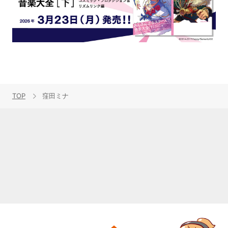
TOP
窪田ミナ