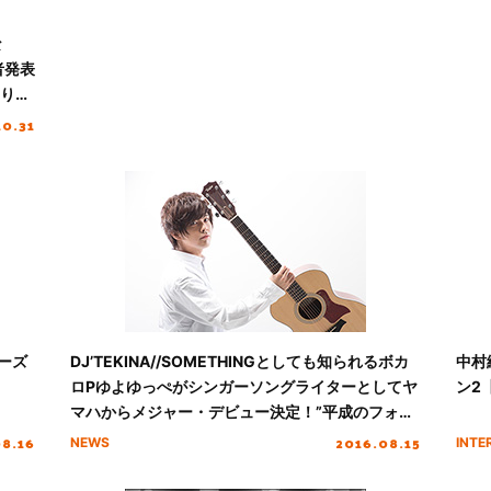
な
者発表
よりス
10.31
シーズ
DJ’TEKINA//SOMETHINGとしても知られるボカ
中村繪
ロPゆよゆっぺがシンガーソングライターとしてヤ
ン2
マハからメジャー・デビュー決定！”平成のフォー
クソング” をアンプラグドで唄う！！
08.16
2016.08.15
NEWS
INTE