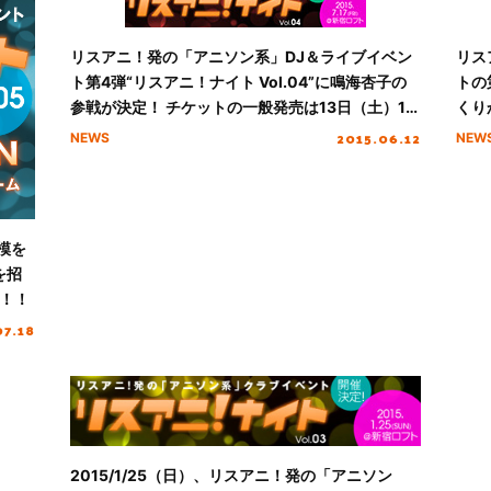
リスアニ！発の「アニソン系」DJ＆ライブイベン
リス
ト第4弾“リスアニ！ナイト Vol.04”に鳴海杏子の
トの
参戦が決定！ チケットの一般発売は13日（土）10
くり
時よりスタート‼
2015.06.12
NEWS
NEW
規模を
を招
！！
07.18
2015/1/25（日）、リスアニ！発の「アニソン