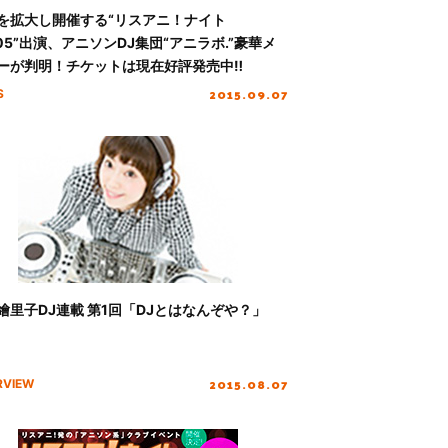
を拡大し開催する“リスアニ！ナイト
l.05”出演、アニソンDJ集団“アニラボ.”豪華メ
ーが判明！チケットは現在好評発売中‼
2015.09.07
S
繪里子DJ連載 第1回「DJとはなんぞや？」
2015.08.07
RVIEW