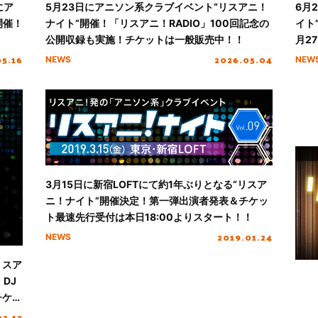
にア
5月23日にアニソン系クラブイベント“リスアニ！
6月
開催！
ナイト”開催！「リスアニ！RADIO」100回記念の
イト
公開収録も実施！チケットは一般販売中！！
月2
05.16
2026.05.04
NEWS
NEW
3月15日に新宿LOFTにて約1年ぶりとなる“リスア
ニ！ナイト”開催決定！第一弾出演者発表＆チケッ
ト最速先行受付は本日18:00よりスタート！！
2019.01.24
NEWS
リスア
DJ
チケッ
02.13