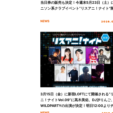
当日券の販売も決定！今週末5月23日（土）
ニソン系クラブイベント“リスアニ！ナイト”
2026.
NEWS
3月15日（金）に新宿LOFTにて開催される“
ニ！ナイトVol.09”に高木美佑、DJ汐りんご、
WILDPARTYの出演が決定！明日12:00より
ト先着先行受付スタート！
2019.
NEWS