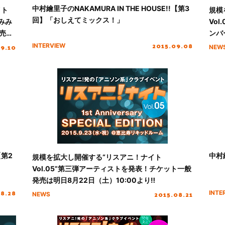
中村繪里子のNAKAMURA IN THE HOUSE!!【第3
イト
規模
回】「おしえてミックス！」
、みみ
Vo
売
ンバ
2015.09.08
09.10
INTERVIEW
NEW
【第2
中村
規模を拡大し開催する“リスアニ！ナイト
Vol.05”第三弾アーティストを発表！チケット一般
発売は明日8月22日（土）10:00より‼
08.28
2015.08.21
INTE
NEWS