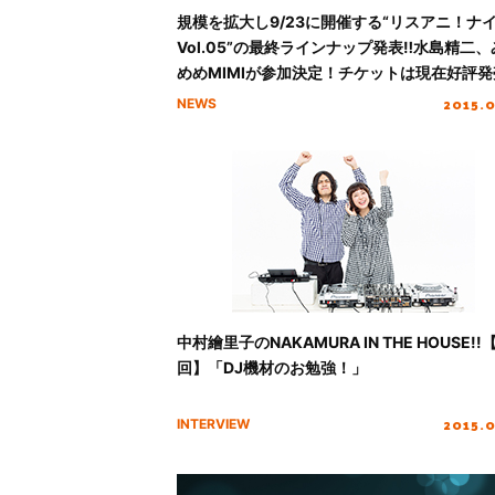
規模を拡大し9/23に開催する“リスアニ！ナ
Vol.05”の最終ラインナップ発表‼︎水島精二
めめMIMIが参加決定！チケットは現在好評発
中‼
2015.
NEWS
中村繪里子のNAKAMURA IN THE HOUSE!!
回】「DJ機材のお勉強！」
2015.
INTERVIEW