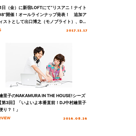
月1日（金）に新宿LOFTにて“リスアニ！ナイト
l.08”開催！オールラインナップ発表！ 追加ア
ィストとして出口博之（モノブライト）、DJ
rGenalの出演が決定！！
2017.11.17
S
里子のNAKAMURA IN THE HOUSE!シーズ
【第3回】「いよいよ本番直前！DJ中村繪里子
便り？！」
2016.08.26
RVIEW