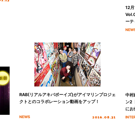
12
Vo
ーテ
Ma
NEW
RAB(リアルアキバボーイズ)がアイマリンプロジェ
中村繪
クトとのコラボレーション動画をアップ！
ン2
にお
2016.08.31
NEWS
INTE