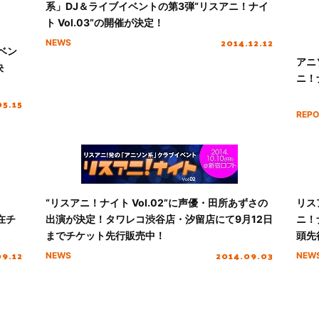
系」DJ＆ライブイベントの第3弾“リスアニ！ナイ
ト Vol.03”の開催が決定！
2014.12.12
NEWS
ベン
アニ
決
ニ！
05.15
REPO
“リスアニ！ナイト Vol.02”に声優・田所あずさの
リス
現在チ
出演が決定！タワレコ渋谷店・汐留店にて9月12日
ニ！
までチケット先行販売中！
頭先
09.12
2014.09.03
NEWS
NEW