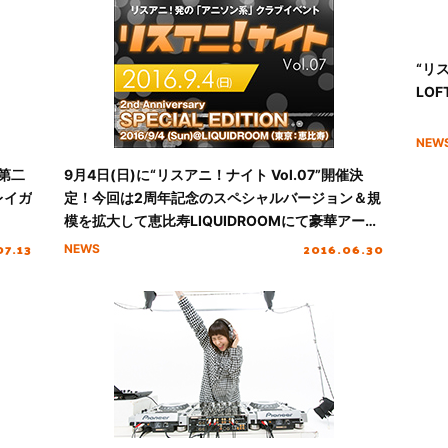
“リ
LO
NEW
”第二
9月4日(日)に“リスアニ！ナイト Vol.07”開催決
レイガ
定！今回は2周年記念のスペシャルバージョン＆規
模を拡大して恵比寿LIQUIDROOMにて豪華アーテ
ィストが出演！
07.13
2016.06.30
NEWS