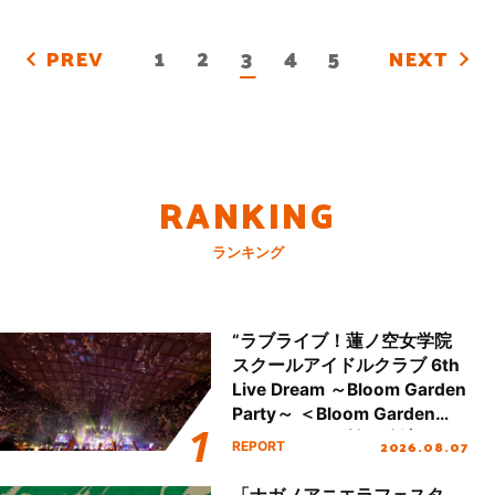
1
2
3
4
5
PREV
NEXT
RANKING
ランキング
“ラブライブ！蓮ノ空女学院
スクールアイドルクラブ 6th
Live Dream ～Bloom Garden
Party～ ＜Bloom Garden
Party Stage／埼玉公演＞”
2026.08.07
REPORT
Day.2レポート！