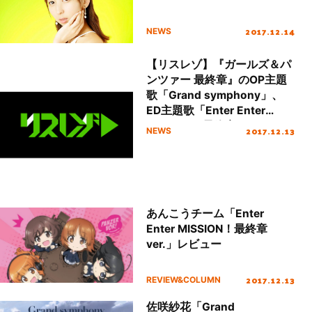
2017.12.14
NEWS
【リスレゾ】『ガールズ＆パ
ンツァー 最終章』のOP主題
歌「Grand symphony」、
ED主題歌「Enter Enter
MISSION！最終章ver.」のレ
2017.12.13
NEWS
ビューを掲載！
あんこうチーム「Enter
Enter MISSION！最終章
ver.」レビュー
2017.12.13
REVIEW&COLUMN
佐咲紗花「Grand