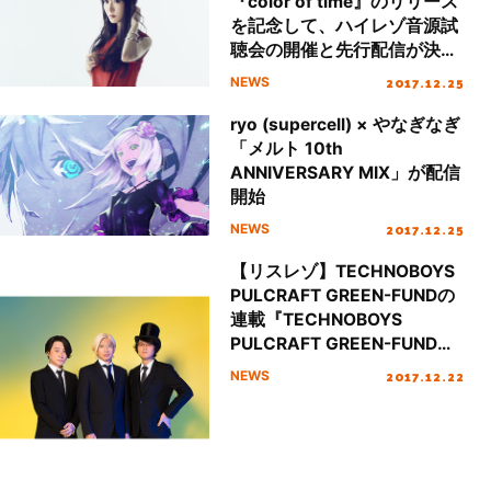
『color of time』のリリース
を記念して、ハイレゾ音源試
聴会の開催と先行配信が決
定！
2017.12.25
NEWS
ryo (supercell) × やなぎなぎ
「メルト 10th
ANNIVERSARY MIX」が配信
開始
2017.12.25
NEWS
【リスレゾ】TECHNOBOYS
PULCRAFT GREEN-FUNDの
連載『TECHNOBOYS
PULCRAFT GREEN-FUNDの
Pulse Craft Information』の
2017.12.22
NEWS
第13回が公開！