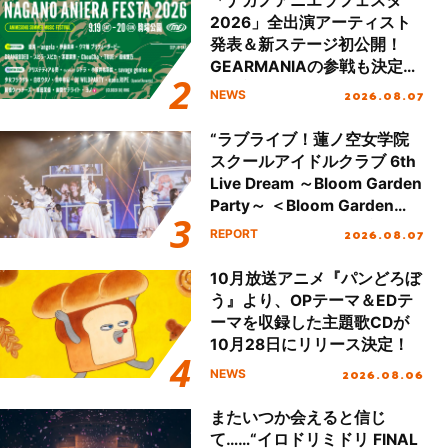
「ナガノアニエラフェスタ
2026」全出演アーティスト
発表＆新ステージ初公開！
GEARMANIAの参戦も決定
し、初となる第3ステージの
2026.08.07
NEWS
全貌が明らかに！
“ラブライブ！蓮ノ空女学院
スクールアイドルクラブ 6th
Live Dream ～Bloom Garden
Party～ ＜Bloom Garden
Party Stage／埼玉公演＞”
2026.08.07
REPORT
Day.1レポート！
10月放送アニメ『パンどろぼ
う』より、OPテーマ＆EDテ
ーマを収録した主題歌CDが
10月28日にリリース決定！
2026.08.06
NEWS
またいつか会えると信じ
て……“イロドリミドリ FINAL