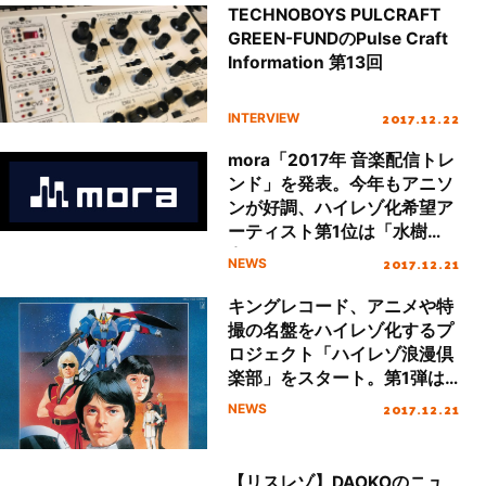
TECHNOBOYS PULCRAFT
GREEN-FUNDのPulse Craft
Information 第13回
2017.12.22
INTERVIEW
mora「2017年 音楽配信トレ
ンド」を発表。今年もアニソ
ンが好調、ハイレゾ化希望ア
ーティスト第1位は「水樹
奈々」。
2017.12.21
NEWS
キングレコード、アニメや特
撮の名盤をハイレゾ化するプ
ロジェクト「ハイレゾ浪漫倶
楽部」をスタート。第1弾は
『ガンダム』のオーケスト
2017.12.21
NEWS
ラ・アルバムを配信開始。
【リスレゾ】DAOKOのニュ