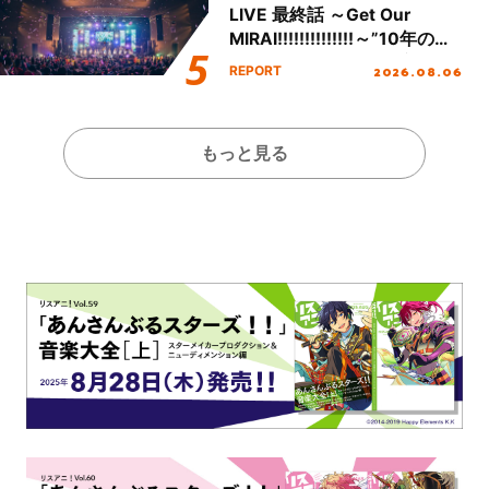
LIVE 最終話 ～Get Our
MIRAI!!!!!!!!!!!!!!～”10年の活
動を経てファイナルを迎える
2026.08.06
REPORT
本公演をレポート
もっと見る